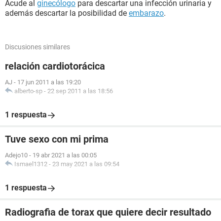
Acude al
ginecólogo
para descartar una infección urinaria y
además descartar la posibilidad de
embarazo
.
Discusiones similares
relación cardiotorácica
AJ
-
17 jun 2011 a las 19:20
alberto-sp
-
22 sep 2011 a las 18:56
1 respuesta
Tuve sexo con mi prima
Adejo10
-
19 abr 2021 a las 00:05
Ismael1312
-
23 may 2021 a las 09:54
1 respuesta
Radiografia de torax que quiere decir resultado