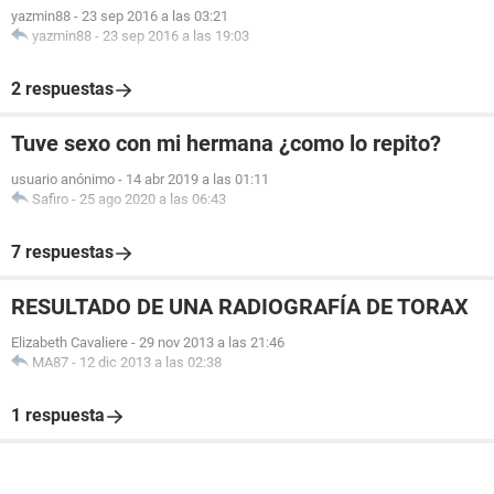
yazmin88
-
23 sep 2016 a las 03:21
yazmin88
-
23 sep 2016 a las 19:03
2 respuestas
Tuve sexo con mi hermana ¿como lo repito?
usuario anónimo
-
14 abr 2019 a las 01:11
Safiro
-
25 ago 2020 a las 06:43
7 respuestas
RESULTADO DE UNA RADIOGRAFÍA DE TORAX
Elizabeth Cavaliere
-
29 nov 2013 a las 21:46
MA87
-
12 dic 2013 a las 02:38
1 respuesta