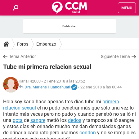
MENU
INICIO
FOROS
Foros
Embarazo
SALUD
Tema Anterior
Siguiente Tema
Tube mi primera relacion sexual
FAMILIA
Karla142003
- 21 ene 2018 a las 23:52
NUTRICIÓN
Dra. Marlene Huancahuari
-
22 ene 2018 a las 00:44
Hola soy karla hace apenas tres días tube mi
primera
BIENESTAR
relacion sexual
el no pudo penetrar más que sólo una vez lo
intentó más veces pero no pudo y cuando penetró no salió ni
SEXUALIDAD
una
gota
de
sangre
metió los
dedos
y tampoco salió sangre
y estos días eh orinado mucho me dan demasiadas ganas
de orinar a cada rato pero usamos
condon
y no se rompio es
GLOSARIO
posible que este embarazada?