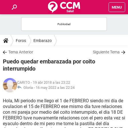
MENU
INICIO
FOROS
Foros
Embarazo
SALUD
Tema Anterior
Siguiente Tema
Puedo quedar embarazada por coito
FAMILIA
interrumpido
NUTRICIÓN
CARITO
- 19 abr 2018 a las 23:22
Gloria -
16 may 2022 a las 22:24
BIENESTAR
Hola, Mi periodo me llego el 1 de FEBRERO siendo mi día de
ovulacion el 15 de FEBRERO ese mismo día tuve relaciones
SEXUALIDAD
con mi pareja por medio del coito interrumpido, el día 18 DE
FEBRERO tuve nuevamente relaciones con el pero esta vez si
eyaculo dentro de mi pero me tome la pastilla del día
GLOSARIO