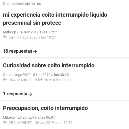
Discusiones similares
mi experiencia coito interrumpido liquido
preseminal sin protecc
anthocp
-
16 nov 2017 a las 17:27
Dav
-
16 ago 2023 a las 10:27
18 respuestas
Curiosidad sobre coito interrumpido
Gabrielvega2902
-
8 feb 2019 a las 00:20
DRA. MARNET
-
8 feb 2019 a las 11:30
1 respuesta
Preocupacion, coito interrumpido
Mikeila
-
26 abr 2019 a las 06:07
DRA. MARNET
-
26 abr 2019 a las 12:25