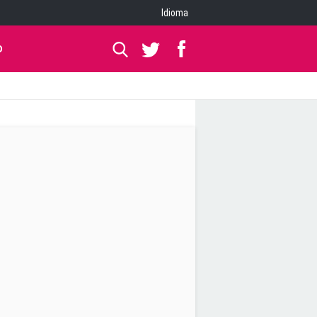
Idioma
O