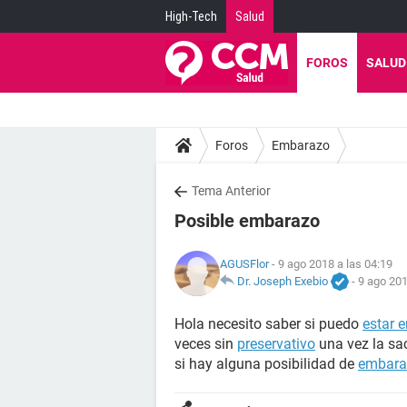
High-Tech
Salud
FOROS
SALUD
Foros
Embarazo
Tema Anterior
Posible embarazo
AGUSFlor
- 9 ago 2018 a las 04:19
Dr. Joseph Exebio
-
9 ago 201
Hola necesito saber si puedo
estar 
veces sin
preservativo
una vez la sac
si hay alguna posibilidad de
embara