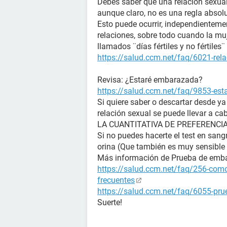
Debes saber que una relación sexual
aunque claro, no es una regla absol
Esto puede ocurrir, independienteme
relaciones, sobre todo cuando la muj
llamados ¨días fértiles y no fértile
https://salud.ccm.net/faq/6021-rela
Revisa: ¿Estaré embarazada?
https://salud.ccm.net/faq/9853-es
Si quiere saber o descartar desde y
relación sexual se puede llevar a ca
LA CUANTITATIVA DE PREFERENCIA (La
Si no puedes hacerte el test en sangr
orina (Que también es muy sensible 
Más información de Prueba de emb
https://salud.ccm.net/faq/256-como
frecuentes
https://salud.ccm.net/faq/6055-prue
Suerte!