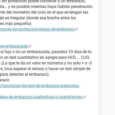
 sin protección puede conllevar a un embarazo,
uta… y es posible mientras haya habido penetración.
nte del momento del ciclo en el que se tengan las
er es irregular (donde esa brecha entre los
s¨ es más pequeña).
ciones-sin-proteccion-riesgo-de-embarazo
tare-embarazada
a si hay o no un embarazada, pasados 10 días de tu
bo un test cuantitativo en sangre para HCG ... OJO,
 que te da un valor en números y no solo + o -)!
e, toca esperar el retraso y hacer un test simple de
para detectar el embarazo).
arazo
-funcionan-los-test-de-embarazo-preguntas-
bas-de-embarazo-cualitativas-o-cuantitativas