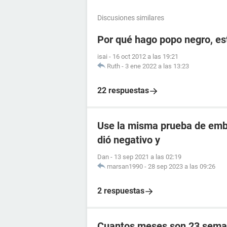
Discusiones similares
Por qué hago popo negro, e
isai
-
16 oct 2012 a las 19:21
Ruth
-
3 ene 2022 a las 13:23
22 respuestas
Use la misma prueba de emba
dió negativo y
Dan
-
13 sep 2021 a las 02:19
marsan1990
-
28 sep 2023 a las 09:26
2 respuestas
Cuantos meses son 23 sema