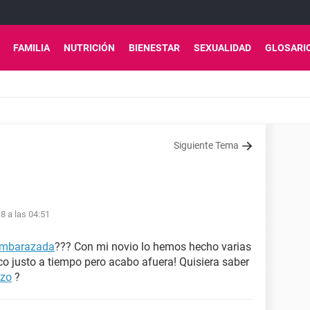
FAMILIA
NUTRICIÓN
BIENESTAR
SEXUALIDAD
GLOSARI
Siguiente Tema
8 a las 04:51
embarazada
??? Con mi novio lo hemos hecho varias
o justo a tiempo pero acabo afuera! Quisiera saber
zo
?