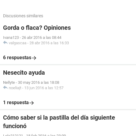
Discusiones similares
Gorda o flaca? Opiniones
Ivana123
-
26 abr 2016 a las 08:44
valgascaa
-
28 abr 2016 a las 16:33
6 respuestas
Nesecito ayuda
Nellyte
-
30 may 2016 a las 18:08
noeliajt
-
13 jun 2016 a las 12:57
1 respuesta
Cómo saber si la pastilla del día siguiente
funcionó
Lola212121
-
18 feb 2016 a las 23:09