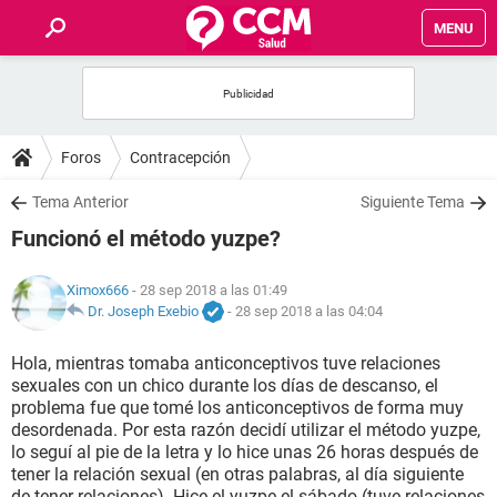
MENU
INICIO
FOROS
Foros
Contracepción
SALUD
Tema Anterior
Siguiente Tema
Funcionó el método yuzpe?
FAMILIA
Ximox666
- 28 sep 2018 a las 01:49
NUTRICIÓN
Dr. Joseph Exebio
-
28 sep 2018 a las 04:04
Hola, mientras tomaba anticonceptivos tuve relaciones
BIENESTAR
sexuales con un chico durante los días de descanso, el
problema fue que tomé los anticonceptivos de forma muy
SEXUALIDAD
desordenada. Por esta razón decidí utilizar el método yuzpe,
lo seguí al pie de la letra y lo hice unas 26 horas después de
tener la relación sexual (en otras palabras, al día siguiente
GLOSARIO
de tener relaciones). Hice el yuzpe el sábado (tuve relaciones