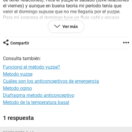
el viernes) y aunque en buena teoría mi período tenía que
venir el domingo supuse que no me llegaría por el yuzpe.
Para mi sorpresa el domingo tuve un flujo café y escaso
pero muy espeso, podría jurar que era membrana. Me asusté
Ver más
mucho porque creí que era sangrado de implantación. Tuve
ese tipo de flujo hasta el miércoles cuando me vino un flujo
muy abundante, rojo oscuro y hasta con uno que otro
Compartir
coágulo, este fue así de abundante por dos días y al tercero
casi había disminuido por completo. Al cuarto día ya no
Consulta también:
salía nada. Ya casi ha pasado un mes desde esos
sangrados y aún no llega mi período. Es normal el atraso o
Funcionó el método yuzpe?
el yuzpe no funcionó?
Metodo yuzpe
Cuáles son los anticonceptivos de emergencia
Metodo ogino
Diafragma metodo anticonceptivo
Metodo de la temperatura basal
1 respuesta