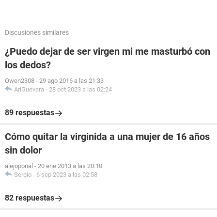
Discusiones similares
¿Puedo dejar de ser virgen mi me masturbó con
los dedos?
Owen2308
-
29 ago 2016 a las 21:33
AriGuevara
-
28 oct 2023 a las 02:24
89 respuestas
Cómo quitar la virginida a una mujer de 16 años
sin dolor
alejoponal
-
20 ene 2013 a las 20:10
Sergio
-
6 sep 2023 a las 02:58
82 respuestas