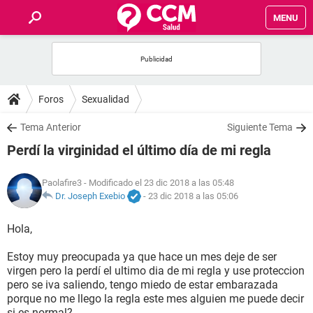
MENU
INICIO
FOROS
Foros
Sexualidad
SALUD
Tema Anterior
Siguiente Tema
Perdí la virginidad el último día de mi regla
FAMILIA
Paolafire3
- Modificado el 23 dic 2018 a las 05:48
NUTRICIÓN
Dr. Joseph Exebio
-
23 dic 2018 a las 05:06
Hola,
BIENESTAR
Estoy muy preocupada ya que hace un mes deje de ser
SEXUALIDAD
virgen pero la perdí el ultimo dia de mi regla y use proteccion
pero se iva saliendo, tengo miedo de estar embarazada
porque no me llego la regla este mes alguien me puede decir
GLOSARIO
si es normal?