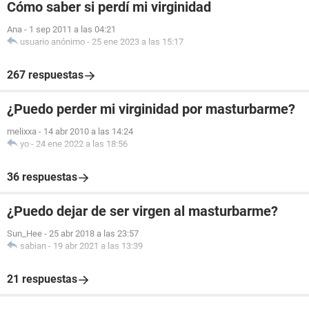
Cómo saber si perdí mi virginidad
Ana
-
1 sep 2011 a las 04:21
usuario anónimo
-
25 ene 2023 a las 15:17
267 respuestas
¿Puedo perder mi virginidad por masturbarme?
melixxa
-
14 abr 2010 a las 14:24
yo
-
24 ene 2022 a las 18:56
36 respuestas
¿Puedo dejar de ser virgen al masturbarme?
Sun_Hee
-
25 abr 2018 a las 23:57
sabian
-
19 abr 2021 a las 13:39
21 respuestas