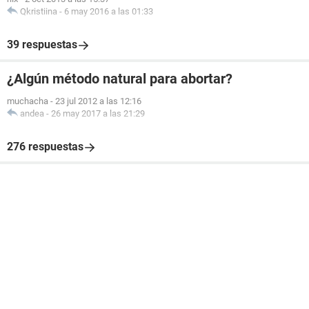
Qkristiina
-
6 may 2016 a las 01:33
39 respuestas
¿Algún método natural para abortar?
muchacha
-
23 jul 2012 a las 12:16
andea
-
26 may 2017 a las 21:29
276 respuestas