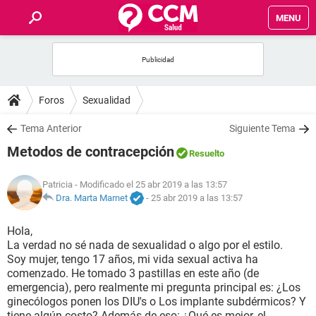
MENU
INICIO
FOROS
Foros
Sexualidad
SALUD
Tema Anterior
Siguiente Tema
Metodos de contracepción
Resuelto
FAMILIA
Patricia
- Modificado el 25 abr 2019 a las 13:57
NUTRICIÓN
Dra. Marta Marnet
-
25 abr 2019 a las 13:57
Hola,
BIENESTAR
La verdad no sé nada de sexualidad o algo por el estilo.
Soy mujer, tengo 17 años, mi vida sexual activa ha
SEXUALIDAD
comenzado. He tomado 3 pastillas en este año (de
emergencia), pero realmente mi pregunta principal es: ¿Los
ginecólogos ponen los DIU's o Los implante subdérmicos? Y
GLOSARIO
tiene algún costo? Además de eso: ¿Qué es mejor, el