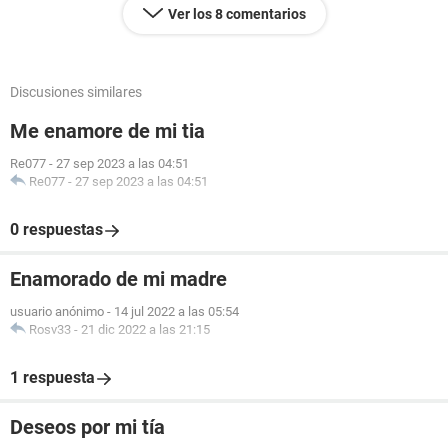
Ver los 8 comentarios
Discusiones similares
Me enamore de mi tia
Re077
-
27 sep 2023 a las 04:51
Re077
-
27 sep 2023 a las 04:51
0 respuestas
Enamorado de mi madre
usuario anónimo
-
14 jul 2022 a las 05:54
Rosv33
-
21 dic 2022 a las 21:15
1 respuesta
Deseos por mi tía