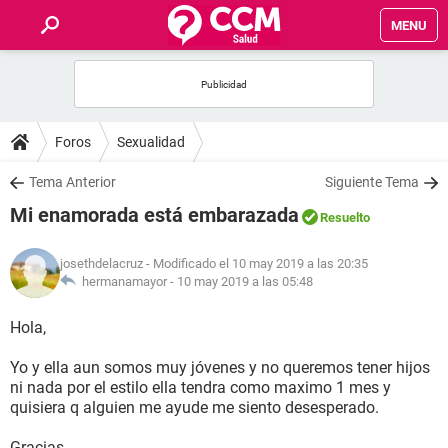
MENU
INICIO
FOROS
Foros
Sexualidad
SALUD
Tema Anterior
Siguiente Tema
Mi enamorada está embarazada
Resuelto
FAMILIA
josethdelacruz
- Modificado el 10 may 2019 a las 20:35
NUTRICIÓN
hermanamayor -
10 may 2019 a las 05:48
Hola,
BIENESTAR
Yo y ella aun somos muy jóvenes y no queremos tener hijos
SEXUALIDAD
ni nada por el estilo ella tendra como maximo 1 mes y
quisiera q alguien me ayude me siento desesperado.
GLOSARIO
Gracias