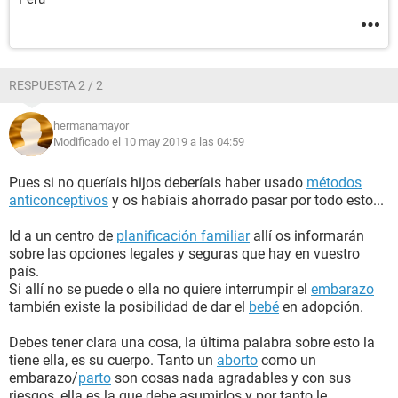
RESPUESTA 2 / 2
hermanamayor
Modificado el 10 may 2019 a las 04:59
Pues si no queríais hijos deberíais haber usado
métodos
anticonceptivos
y os habíais ahorrado pasar por todo esto...
Id a un centro de
planificación familiar
allí os informarán
sobre las opciones legales y seguras que hay en vuestro
país.
Si allí no se puede o ella no quiere interrumpir el
embarazo
también existe la posibilidad de dar el
bebé
en adopción.
Debes tener clara una cosa, la última palabra sobre esto la
tiene ella, es su cuerpo. Tanto un
aborto
como un
embarazo/
parto
son cosas nada agradables y con sus
riesgos, ella es la que debe asumirlos y por tanto le