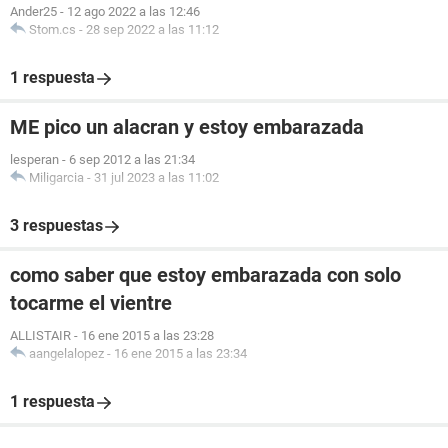
Ander25
-
12 ago 2022 a las 12:46
Stom.cs
-
28 sep 2022 a las 11:12
1 respuesta
ME pico un alacran y estoy embarazada
lesperan
-
6 sep 2012 a las 21:34
Miligarcia
-
31 jul 2023 a las 11:02
3 respuestas
como saber que estoy embarazada con solo
tocarme el vientre
ALLISTAIR
-
16 ene 2015 a las 23:28
aangelalopez
-
16 ene 2015 a las 23:34
1 respuesta