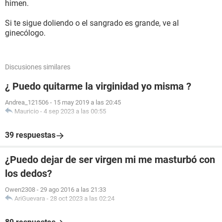
himen.
Si te sigue doliendo o el sangrado es grande, ve al
ginecólogo.
Discusiones similares
¿ Puedo quitarme la virginidad yo misma ?
Andrea_121506
-
15 may 2019 a las 20:45
Mauricio
-
4 sep 2023 a las 00:55
39 respuestas
¿Puedo dejar de ser virgen mi me masturbó con
los dedos?
Owen2308
-
29 ago 2016 a las 21:33
AriGuevara
-
28 oct 2023 a las 02:24