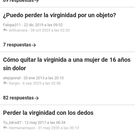
89 respuestas
¿Puedo perder la virginidad por un objeto?
Falopa311
-
22 dic 2019 a las 09:32
AriGuevara
-
28 oct 2023 a las 02:20
7 respuestas
Cómo quitar la virginida a una mujer de 16 años
sin dolor
alejoponal
-
20 ene 2013 a las 20:10
Sergio
-
6 sep 2023 a las 02:58
82 respuestas
Perder la virginidad con los dedos
Tu_lokis87
-
12 may 2017 a las 06:34
Hermanamayor
-
31 may 2020 a las 00:13