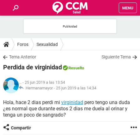
MENU
INICIO
FOROS
Foros
Sexualidad
SALUD
Tema Anterior
Siguiente Tema
Perdida de virginidad
Resuelto
FAMILIA
...
- 25 jun 2019 a las 13:54
NUTRICIÓN
Hermanamayor -
25 jun 2019 a las 14:34
Hola, hace 2 dias perdi mi
virginidad
pero tengo una duda
BIENESTAR
¿es normal que durante estos 2 dias me duela al orinar y
tenga un poco de sangrado?
SEXUALIDAD
Compartir
GLOSARIO