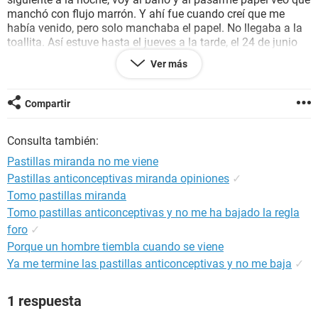
manchó con flujo marrón. Y ahí fue cuando creí que me
había venido, pero solo manchaba el papel. No llegaba a la
toallita. Así estuve hasta el jueves a la tarde, el 24 de junio
tuve relaciones con mi novio sin protección pero él no
Ver más
terminó adentro. Tendrá algo que ver? La verdad es que yo
tomo las pastillas todos los días sin descanso y nunca se
me olvidó alguna, tampoco estaba en mi día fértil ya que fue
Compartir
del 15 al 18 de junio. Y los dolores como si me fuera a venir
los tengo desde ese mismo lunes 1° que tendría que
Consulta también:
haberme venido. Que puede ser? Espero respuesta.
Pastillas miranda no me viene
Gracias
Pastillas anticonceptivas miranda opiniones
✓
Tomo pastillas miranda
Tomo pastillas anticonceptivas y no me ha bajado la regla
foro
✓
Porque un hombre tiembla cuando se viene
Ya me termine las pastillas anticonceptivas y no me baja
✓
1 respuesta