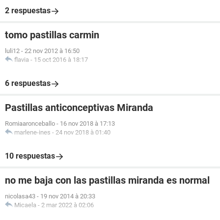
2 respuestas
tomo pastillas carmin
luli12
-
22 nov 2012 à 16:50
flavia
-
15 oct 2016 à 18:17
6 respuestas
Pastillas anticonceptivas Miranda
Romiaaronceballo
-
16 nov 2018 à 17:13
marlene-ines
-
24 nov 2018 à 01:40
10 respuestas
no me baja con las pastillas miranda es normal
nicolasa43
-
19 nov 2014 à 20:33
Micaela
-
2 mar 2022 à 02:06