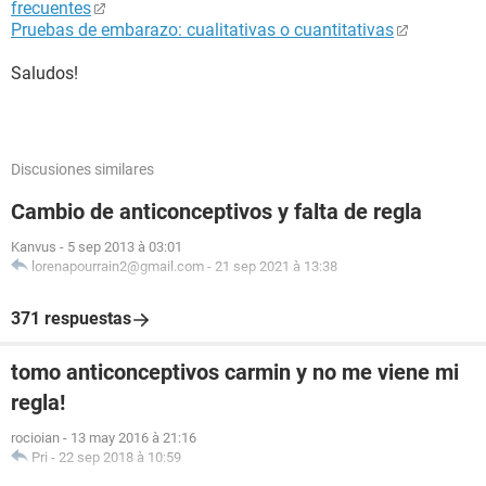
frecuentes
Pruebas de embarazo: cualitativas o cuantitativas
Saludos!
Discusiones similares
Cambio de anticonceptivos y falta de regla
Kanvus
-
5 sep 2013 à 03:01
lorenapourrain2@gmail.com
-
21 sep 2021 à 13:38
371 respuestas
tomo anticonceptivos carmin y no me viene mi
regla!
rocioian
-
13 may 2016 à 21:16
Pri
-
22 sep 2018 à 10:59