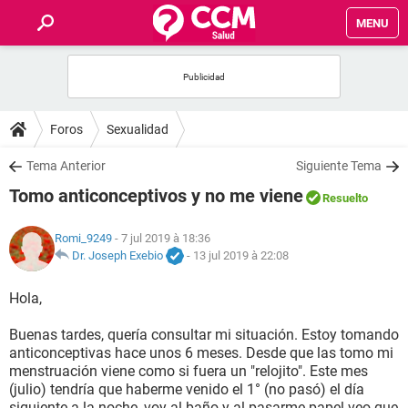
MENU
INICIO
FORUMS
Foros
Sexualidad
SALUD
Tema Anterior
Siguiente Tema
Tomo anticonceptivos y no me viene
Resuelto
FAMILIA
Romi_9249
- 7 jul 2019 à 18:36
NUTRICIÓN
Dr. Joseph Exebio
-
13 jul 2019 à 22:08
Hola,
BIENESTAR
Buenas tardes, quería consultar mi situación. Estoy tomando
SEXUALIDAD
anticonceptivas hace unos 6 meses. Desde que las tomo mi
menstruación viene como si fuera un "relojito". Este mes
(julio) tendría que haberme venido el 1° (no pasó) el día
GLOSARIO
siguiente a la noche, voy al baño y al pasarme papel veo que