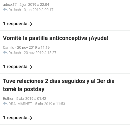
adexx17
-
2 jun 2019 à 22:04
Dr.Josh
-
3 jun 2019 à 00:17
1 respuesta
Vomité la pastilla anticonceptiva ¡Ayuda!
Camilu
-
20 nov 2019 à 11:19
Dr.Josh
-
20 nov 2019 à 18:27
1 respuesta
Tuve relaciones 2 días seguidos y al 3er día
tomé la postday
Esther
-
5 abr 2019 à 01:42
DRA. MARNET
-
5 abr 2019 à 11:53
1 respuesta