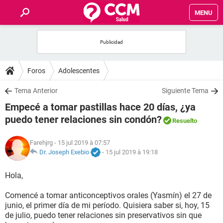
MENU
INICIO
FORUMS
Foros
Adolescentes
SALUD
Tema Anterior
Siguiente Tema
Empecé a tomar pastillas hace 20 días, ¿ya
FAMILIA
puedo tener relaciones sin condón?
Resuelto
NUTRICIÓN
Farehjrg
- 15 jul 2019 à 07:57
Dr. Joseph Exebio
-
15 jul 2019 à 19:18
BIENESTAR
Hola,
SEXUALIDAD
Comencé a tomar anticonceptivos orales (Yasmín) el 27 de
junio, el primer día de mi período. Quisiera saber si, hoy, 15
de julio, puedo tener relaciones sin preservativos sin que
GLOSARIO