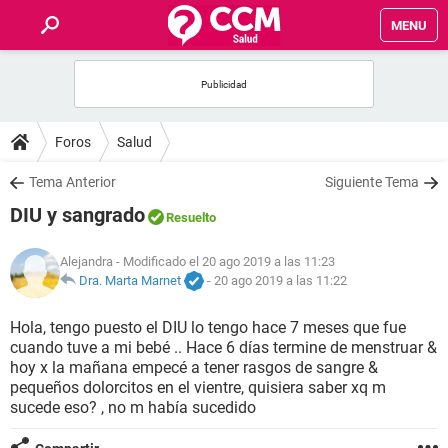
MENU
INICIO
FOROS
Foros
Salud
SALUD
Tema Anterior
Siguiente Tema
DIU y sangrado
Resuelto
FAMILIA
Alejandra
- Modificado el 20 ago 2019 a las 11:23
NUTRICIÓN
Dra. Marta Marnet
-
20 ago 2019 a las 11:22
Hola, tengo puesto el DIU lo tengo hace 7 meses que fue
BIENESTAR
cuando tuve a mi bebé .. Hace 6 días termine de menstruar &
hoy x la mañana empecé a tener rasgos de sangre &
SEXUALIDAD
pequeños dolorcitos en el vientre, quisiera saber xq m
sucede eso? , no m había sucedido
GLOSARIO