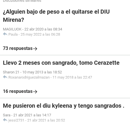
Discusiones similares
¿Alguien bajo de peso a el quitarse el DIU
Mirena?
MAGILUOK
-
22 abr 2020 a las 08:34
Paula
-
25 may 2022 a las 06:28
73 respuestas
Llevo 2 meses con sangrado, tomo Cerazette
Sharon 21
-
10 may 2013 a las 18:52
Roxanarodriguezalmazan
-
11 may 2018 a las 22:47
16 respuestas
Me pusieron el diu kyleena y tengo sangrados .
Sara
-
21 abr 2021 a las 14:17
jessi2731
-
21 abr 2021 a las 20:52