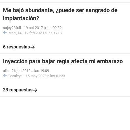
Me bajó abundante, ¿puede ser sangrado de
implantación?
sujey23full
-
19 oct 2017 a las 09:39
Mari_14
-
12 feb 2023 a las 17:07
6 respuestas
Inyección para bajar regla afecta mi embarazo
alis
-
26 jun 2012 a las 19:09
Caraleya
-
15 may 2020 a las 01:23
23 respuestas