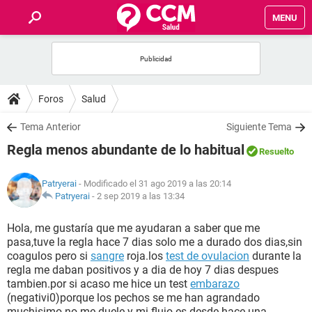
MENU
INICIO
FOROS
Foros
Salud
SALUD
Tema Anterior
Siguiente Tema
Regla menos abundante de lo habitual
Resuelto
FAMILIA
Patryerai
- Modificado el 31 ago 2019 a las 20:14
NUTRICIÓN
Patryerai
-
2 sep 2019 a las 13:34
Hola, me gustaría que me ayudaran a saber que me
BIENESTAR
pasa,tuve la regla hace 7 dias solo me a durado dos dias,sin
coagulos pero si
sangre
roja.los
test de ovulacion
durante la
SEXUALIDAD
regla me daban positivos y a dia de hoy 7 dias despues
tambien.por si acaso me hice un test
embarazo
(negativi0)porque los pechos se me han agrandado
GLOSARIO
muchisimo no me duele y mi flujo es desde hace una