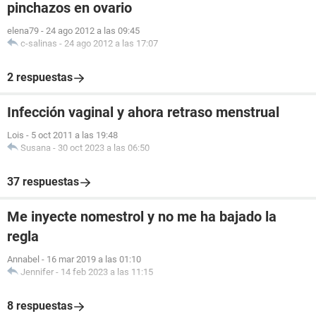
pinchazos en ovario
elena79
-
24 ago 2012 a las 09:45
c-salinas
-
24 ago 2012 a las 17:07
2 respuestas
Infección vaginal y ahora retraso menstrual
Lois
-
5 oct 2011 a las 19:48
Susana
-
30 oct 2023 a las 06:50
37 respuestas
Me inyecte nomestrol y no me ha bajado la
regla
Annabel
-
16 mar 2019 a las 01:10
Jennifer
-
14 feb 2023 a las 11:15
8 respuestas