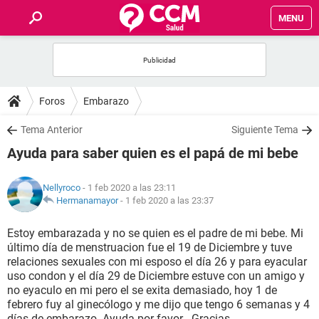
MENU
INICIO
FOROS
Foros
Embarazo
SALUD
Tema Anterior
Siguiente Tema
Ayuda para saber quien es el papá de mi bebe
FAMILIA
Nellyroco
- 1 feb 2020 a las 23:11
NUTRICIÓN
Hermanamayor
-
1 feb 2020 a las 23:37
Estoy embarazada y no se quien es el padre de mi bebe. Mi
BIENESTAR
último día de menstruacion fue el 19 de Diciembre y tuve
relaciones sexuales con mi esposo el día 26 y para eyacular
SEXUALIDAD
uso condon y el día 29 de Diciembre estuve con un amigo y
no eyaculo en mi pero el se exita demasiado, hoy 1 de
febrero fuy al ginecólogo y me dijo que tengo 6 semanas y 4
GLOSARIO
días de embarazo. Ayuda por favor . Gracias