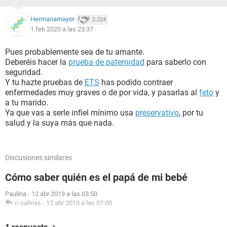
Hermanamayor
2.224
1 feb 2020 a las 23:37
Pues probablemente sea de tu amante.
Deberéis hacer la
prueba de paternidad
para saberlo con
seguridad.
Y tu hazte pruebas de
ETS
has podido contraer
enfermedades muy graves o de por vida, y pasarlas al
feto
y
a tu marido.
Ya que vas a serle infiel mínimo usa
preservativo
, por tu
salud y la suya más que nada.
Discusiones similares
Cómo saber quién es el papá de mi bebé
Paulina
-
12 abr 2019 a las 03:50
c-salinas
-
12 abr 2019 a las 07:00