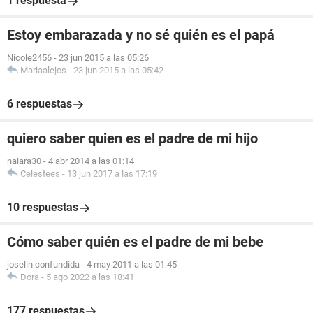
1 respuesta
Estoy embarazada y no sé quién es el papá
Nicole2456
-
23 jun 2015 a las 05:26
Mariaalejos
-
23 jun 2015 a las 05:42
6 respuestas
quiero saber quien es el padre de mi hijo
naiara30
-
4 abr 2014 a las 01:14
Celestees
-
13 jun 2017 a las 17:19
10 respuestas
Cómo saber quién es el padre de mi bebe
joselin confundida
-
4 may 2011 a las 01:45
Dora
-
5 ago 2022 a las 18:41
177 respuestas