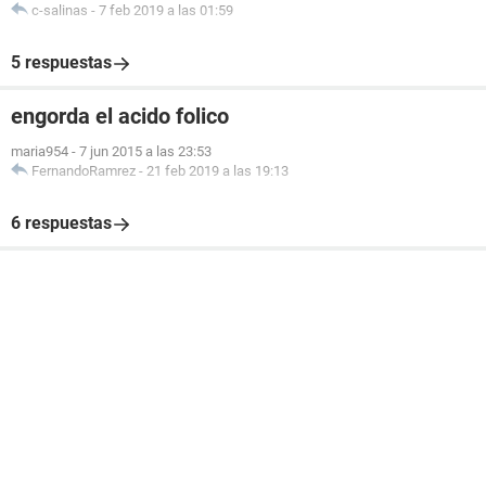
c-salinas
-
7 feb 2019 a las 01:59
5 respuestas
engorda el acido folico
maria954
-
7 jun 2015 a las 23:53
FernandoRamrez
-
21 feb 2019 a las 19:13
6 respuestas