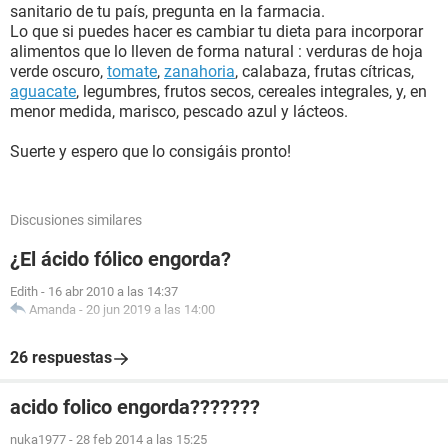
sanitario de tu país, pregunta en la farmacia.
Lo que si puedes hacer es cambiar tu dieta para incorporar
alimentos que lo lleven de forma natural : verduras de hoja
verde oscuro,
tomate
,
zanahoria
, calabaza, frutas cítricas,
aguacate
, legumbres, frutos secos, cereales integrales, y, en
menor medida, marisco, pescado azul y lácteos.
Suerte y espero que lo consigáis pronto!
Discusiones similares
¿El ácido fólico engorda?
Edith
-
16 abr 2010 a las 14:37
Amanda
-
20 jun 2019 a las 14:00
26 respuestas
acido folico engorda???????
nuka1977
-
28 feb 2014 a las 15:25