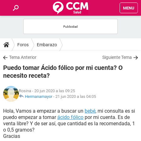
MENU
INICIO
FOROS
Foros
Embarazo
SALUD
Tema Anterior
Siguiente Tema
Puedo tomar Ácido fólico por mi cuenta? O
FAMILIA
necesito receta?
NUTRICIÓN
Rosina
- 20 jun 2020 a las 09:25
Hermanamayor
-
21 jun 2020 a las 04:05
BIENESTAR
Hola, Vamos a empezar a buscar un
bebé
, mi consulta es si
puedo empezar a tomar
ácido fólico
por mi cuenta. Es de
SEXUALIDAD
venta libre? Y de ser así, que cantidad es la recomendada, 1
o 0,5 gramos?
Gracias
GLOSARIO