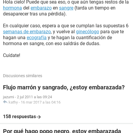
Hola cielo! Puede que sea eso, o que aún tengas restos de la
hormona
del
embarazo
en
sangre
(tarda un tiempo en
desaparecer tras una pérdida).
En cualquier caso, espera a que se cumplan las supuestas 6
semanas de embarazo
, y vuelve al
ginecólogo
para que te
hagan una
ecografía
y te hagan la cuantificación de
hormona en sangre, con eso saldrás de dudas.
Cuídate!
Discusiones similares
Flujo marrón y sangrado, ¿estoy embarazada?
jazumi
-
2 jul 2011 a las 09:24
kathy
-
16 mar 2017 a las 04:16
158 respuestas
Por qué hago popo negro, estoy embarazada