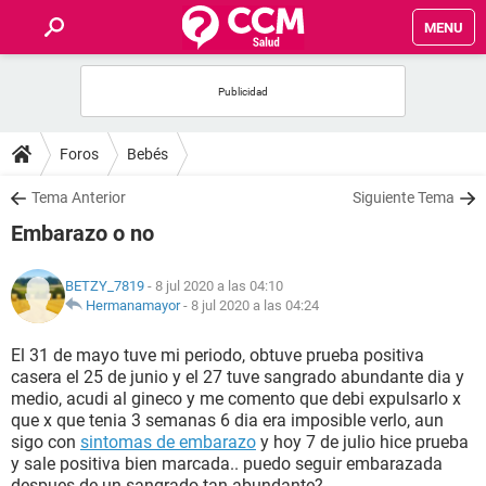
MENU
INICIO
FOROS
Foros
Bebés
SALUD
Tema Anterior
Siguiente Tema
Embarazo o no
FAMILIA
BETZY_7819
- 8 jul 2020 a las 04:10
NUTRICIÓN
Hermanamayor
-
8 jul 2020 a las 04:24
El 31 de mayo tuve mi periodo, obtuve prueba positiva
BIENESTAR
casera el 25 de junio y el 27 tuve sangrado abundante dia y
medio, acudi al gineco y me comento que debi expulsarlo x
SEXUALIDAD
que x que tenia 3 semanas 6 dia era imposible verlo, aun
sigo con
sintomas de embarazo
y hoy 7 de julio hice prueba
y sale positiva bien marcada.. puedo seguir embarazada
GLOSARIO
despues de un sangrado tan abundante?