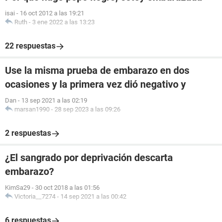
isai
-
16 oct 2012 a las 19:21
Ruth
-
3 ene 2022 a las 13:23
22 respuestas
Use la misma prueba de embarazo en dos
ocasiones y la primera vez dió negativo y
Dan
-
13 sep 2021 a las 02:19
marsan1990
-
28 sep 2023 a las 09:26
2 respuestas
¿El sangrado por deprivación descarta
embarazo?
KimSa29
-
30 oct 2018 a las 01:56
Victoria__7274
-
14 sep 2021 a las 00:42
6 respuestas