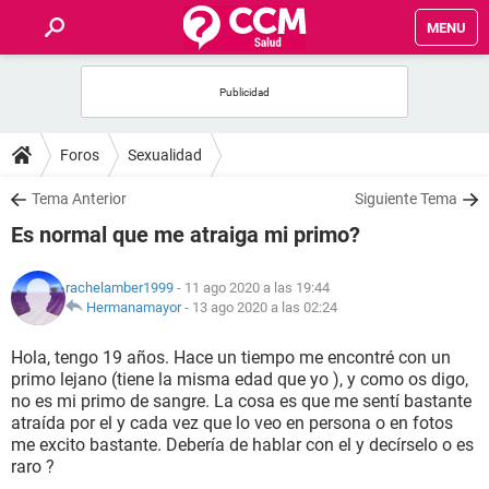
MENU
INICIO
FOROS
Foros
Sexualidad
SALUD
Tema Anterior
Siguiente Tema
Es normal que me atraiga mi primo?
FAMILIA
rachelamber1999
- 11 ago 2020 a las 19:44
NUTRICIÓN
Hermanamayor
-
13 ago 2020 a las 02:24
Hola, tengo 19 años. Hace un tiempo me encontré con un
BIENESTAR
primo lejano (tiene la misma edad que yo ), y como os digo,
no es mi primo de sangre. La cosa es que me sentí bastante
SEXUALIDAD
atraída por el y cada vez que lo veo en persona o en fotos
me excito bastante. Debería de hablar con el y decírselo o es
raro ?
GLOSARIO