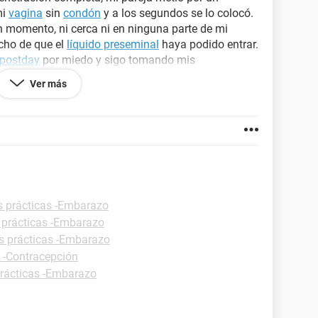
mi
vagina
sin
condón
y a los segundos se lo colocó.
n momento, ni cerca ni en ninguna parte de mi
cho de que el
líquido preseminal
haya podido entrar.
postday
por miedo y sigo tomando mis
saber si hay posibilidades de
embarazo
y en que
Ver más
9 y se retiró por completo el 6/10, tuve relaciones
AYUDA, SE QUE NO HAY UN RIESGO GIGANTE PERO
s prácticas -Embarazo
 prácticas -Embarazo
s prácticas -Embarazo
s -Contracepción
prácticas -Embarazo