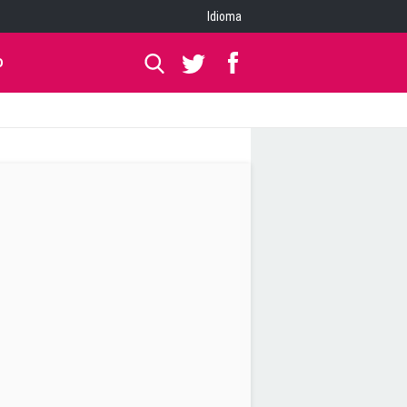
Idioma
O