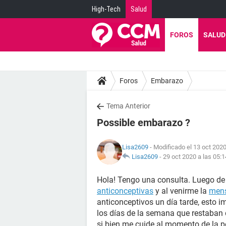
High-Tech
Salud
FOROS
SALUD
Foros
Embarazo
Tema Anterior
Possible embarazo ?
Lisa2609
- Modificado el 13 oct 2020
Lisa2609
-
29 oct 2020 a las 05:1
Hola! Tengo una consulta. Luego de
anticonceptivas
y al venirme la
mens
anticonceptivos un día tarde, esto i
los días de la semana que restaban
si bien me cuide al momento de la p