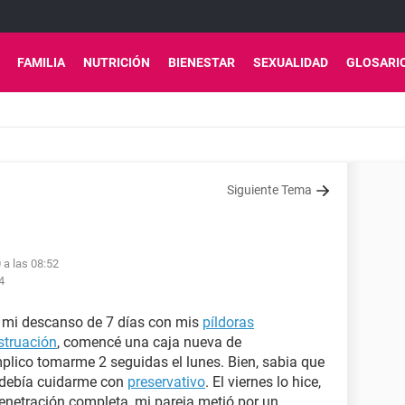
FAMILIA
NUTRICIÓN
BIENESTAR
SEXUALIDAD
GLOSARI
Siguiente Tema
 a las 08:52
4
 mi descanso de 7 días con mis
píldoras
truación
, comencé una caja nueva de
mplico tomarme 2 seguidas el lunes. Bien, sabia que
 debía cuidarme con
preservativo
. El viernes lo hice,
enetración completa, mi pareja metió por un