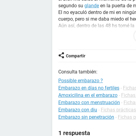
segundo su
glande
en la puerta de 
El no eyaculó dentro de mi en ningú
cuerpo, pero si me daba miedo el he
Aún así, dentro de las 48 hs tomé la
anticonceptivos normales. Necesito 
medida?
Mi
menstruación
se presento el 30/0
mencionadas el 9/10. NECESITO 
Compartir
TENGO MIEDO.
Consulta también:
Possible embarazo ?
Embarazo en días no fertiles
-
Ficha
Amoxicilina en el embarazo
-
Fichas
Embarazo con menstruación
-
Ficha
Embarazo con diu
-
Fichas práctica
Embarazo sin penetración
-
Fichas 
1 respuesta