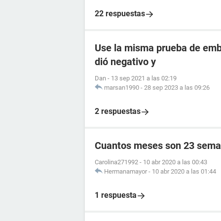
22 respuestas
Use la misma prueba de emba
dió negativo y
Dan
-
13 sep 2021 a las 02:19
marsan1990
-
28 sep 2023 a las 09:26
2 respuestas
Cuantos meses son 23 sema
Carolina271992
-
10 abr 2020 a las 00:43
Hermanamayor
-
10 abr 2020 a las 01:44
1 respuesta