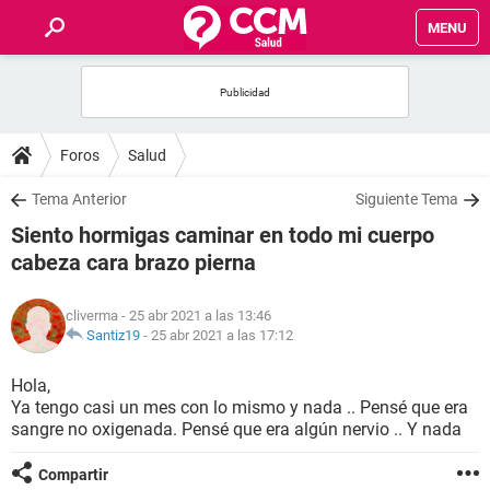
MENU
INICIO
FOROS
Foros
Salud
SALUD
Tema Anterior
Siguiente Tema
Siento hormigas caminar en todo mi cuerpo
FAMILIA
cabeza cara brazo pierna
NUTRICIÓN
cliverma
- 25 abr 2021 a las 13:46
Santiz19
-
25 abr 2021 a las 17:12
BIENESTAR
Hola,
Ya tengo casi un mes con lo mismo y nada .. Pensé que era
SEXUALIDAD
sangre no oxigenada. Pensé que era algún nervio .. Y nada
GLOSARIO
Compartir