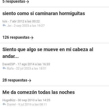
5 respuestas
siento como si caminaran hormiguitas
luis
-
7 abr 2012 a las 00:22
Jer
-
2 sep 2023 a las 19:27
126 respuestas
Siento que algo se mueve en mi cabeza al
andar...
DaveESP
-
17 ago 2014 a las 16:33
Rafa
-
22 jul 2023 a las 18:01
28 respuestas
Me da comezón todas las noches
HugoBizz
-
30 sep 2010 a las 14:25
Daniel
-
9 jul 2019 a las 08:11