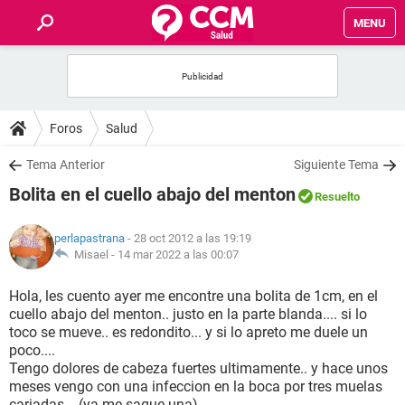
MENU
INICIO
FOROS
Foros
Salud
SALUD
Tema Anterior
Siguiente Tema
Bolita en el cuello abajo del menton
Resuelto
FAMILIA
perlapastrana
- 28 oct 2012 a las 19:19
NUTRICIÓN
Misael -
14 mar 2022 a las 00:07
Hola, les cuento ayer me encontre una bolita de 1cm, en el
BIENESTAR
cuello abajo del menton.. justo en la parte blanda.... si lo
toco se mueve.. es redondito... y si lo apreto me duele un
SEXUALIDAD
poco....
Tengo dolores de cabeza fuertes ultimamente.. y hace unos
meses vengo con una infeccion en la boca por tres muelas
GLOSARIO
cariadas... (ya me saque una)....