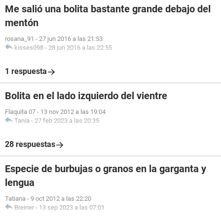
Me salió una bolita bastante grande debajo del
mentón
rosana_91
-
27 jun 2016 a las 21:53
kisses098
-
28 jun 2016 a las 22:55
1 respuesta
Bolita en el lado izquierdo del vientre
Flaquita 07
-
13 nov 2012 a las 19:04
Tania
-
27 feb 2023 a las 20:35
28 respuestas
Especie de burbujas o granos en la garganta y
lengua
Tatiana
-
9 oct 2012 a las 22:20
Breiner
-
13 sep 2023 a las 07:01