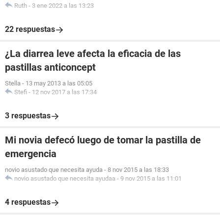
Ruth
-
3 ene 2022 a las 13:23
22 respuestas
¿La diarrea leve afecta la eficacia de las
pastillas anticoncept
Stella
-
13 may 2013 a las 05:05
Stefi
-
12 nov 2017 a las 17:34
3 respuestas
Mi novia defecó luego de tomar la pastilla de
emergencia
novio asustado que necesita ayuda
-
8 nov 2015 a las 18:33
novio asustado que necesita ayudaa
-
9 nov 2015 a las 11:01
4 respuestas