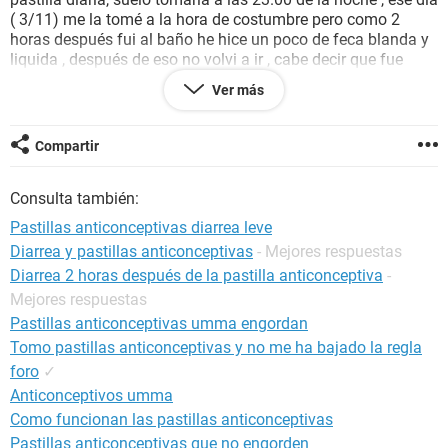
( 3/11) me la tomé a la hora de costumbre pero como 2
horas después fui al baño he hice un poco de feca blanda y
liquida , después de eso no volvi a ir , cabe decir que fue
poca la cantidad , ya que al estar con diarrea todo el día
Ver más
tenia los intestinos ya vacios y la ultima vez solo hacia un
poquito, casi nada. En el prospecto de mis pastillas dice que
en caso de "diarrea intensa" despues de las 3-4 horas de
Compartir
ingerir la pildora ,hay que repetir la toma,pero como hice tan
poco esa vez ( después de tomar la pastilla ) no la repeti,
Consulta también:
solo fue como diarrea leve no diria que intensa , el dia 5 de
noviembre mantuve relaciones con mi novio y el se fue
Pastillas anticonceptivas diarrea leve
dentro. la cosa es que el periodo deberia bajarme hoy y no
Diarrea y pastillas anticonceptivas
- Mejores respuestas
me a bajado... podrá ser que la pastilla no se absorvio y
Diarrea 2 horas después de la pastilla anticonceptiva
-
ahora tengo embarazo? , siempre me tomo la pildora a la
misma hora y desde que la tomo nunca la he olvidado. seria
Mejores respuestas
de gran ayuda que me contestaran, muchas gracias.
Pastillas anticonceptivas umma engordan
Tomo pastillas anticonceptivas y no me ha bajado la regla
foro
✓
Anticonceptivos umma
Como funcionan las pastillas anticonceptivas
Pastillas anticonceptivas que no engorden