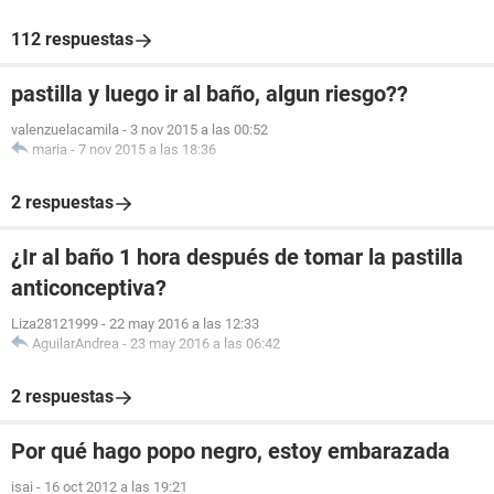
112 respuestas
pastilla y luego ir al baño, algun riesgo??
valenzuelacamila
-
3 nov 2015 a las 00:52
maria
-
7 nov 2015 a las 18:36
2 respuestas
¿Ir al baño 1 hora después de tomar la pastilla
anticonceptiva?
Liza28121999
-
22 may 2016 a las 12:33
AguilarAndrea
-
23 may 2016 a las 06:42
2 respuestas
Por qué hago popo negro, estoy embarazada
isai
-
16 oct 2012 a las 19:21