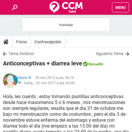
MENU
INICIO
FOROS
Foros
Contracepción
SALUD
Tema Anterior
Siguiente Tema
Anticonceptivas + diarrea leve
Resuelto
FAMILIA
Marie W.
- 29 nov 2013 a las 04:16
NUTRICIÓN
Karla -
23 nov 2017 a las 03:06
Hola, les cuento , estoy tomando pastillas anticonceptivas
BIENESTAR
desde hace masomenos 5 o 6 meses , mis menstruaciones
son siempre regulares, resulta que el día 31 de octubre me
SEXUALIDAD
bajo mi menstruación como de costumbre , pero el día 3 de
noviembre estuve enferma del estomago y estuve con
diarrea todo el día (me empezó a las 13.00 del día) mi
GLOSARIO
pastilla diaria, suelo tomarla a las 23.00 de la noche , ese día