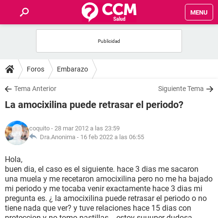
MENU
INICIO
FOROS
Foros
Embarazo
SALUD
Tema Anterior
Siguiente Tema
La amocixilina puede retrasar el periodo?
FAMILIA
coquito
- 28 mar 2012 a las 23:59
NUTRICIÓN
Dra.Anonima -
16 feb 2022 a las 06:55
Hola,
BIENESTAR
buen dia, el caso es el siguiente. hace 3 dias me sacaron
una muela y me recetaron amocixilina pero no me ha bajado
SEXUALIDAD
mi periodo y me tocaba venir exactamente hace 3 dias mi
pregunta es. ¿ la amocixilina puede retrasar el periodo o no
tiene nada que ver? y tuve relaciones hace 15 dias con
GLOSARIO
proteccion y no tomo pastillas... estoy suuuper dudosa..