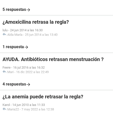
5 respuestas
¿Amoxicilina retrasa la regla?
lulu
-
24 jun 2014 a las 16:30
Aída María
-
25 jun 2014 a las 13:40
1 respuesta
AYUDA. Antibióticos retrasan menstruación ?
Feere
-
16 jul 2016 a las 16:32
Mari
-
16 dic 2022 a las 22:49
4 respuestas
¿La anemia puede retrasar la regla?
Karol
-
14 jun 2010 a las 11:33
Maria22
-
7 may 2022 a las 12:38