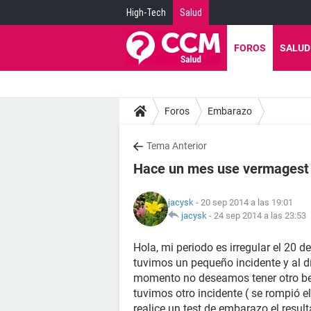
High-Tech
Salud
FOROS
SALUD
Foros
Embarazo
Tema Anterior
Hace un mes use vermagest y
jacysk
- 20 sep 2014 a las 19:01
jacysk
-
24 sep 2014 a las 23:53
Hola, mi periodo es irregular el 20 
tuvimos un pequeño incidente y al d
momento no deseamos tener otro bebe
tuvimos otro incidente ( se rompió e
realice un test de embarazo el resul