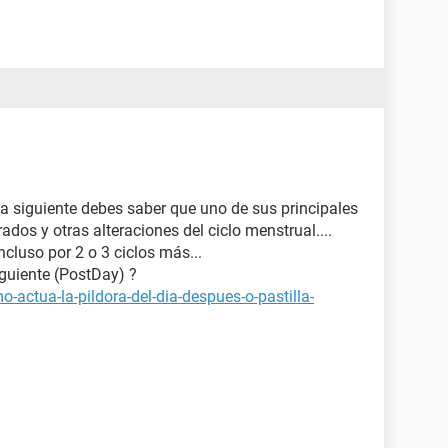
ía siguiente debes saber que uno de sus principales
rados y otras alteraciones del ciclo menstrual....
ncluso por 2 o 3 ciclos más...
iguiente (PostDay) ?
-actua-la-pildora-del-dia-despues-o-pastilla-