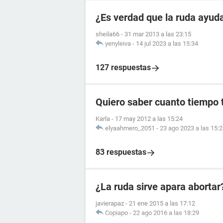
¿Es verdad que la ruda ayuda
sheila66
-
31 mar 2013 a las 23:15
yenyleiva
-
14 jul 2023 a las 15:34
127 respuestas
Quiero saber cuanto tiempo 
Karla
-
17 may 2012 a las 15:24
elyaahmero_2051
-
23 ago 2023 a las 15:
83 respuestas
¿La ruda sirve apara abortar
javierapaz
-
21 ene 2015 a las 17:12
Copiapo
-
22 ago 2016 a las 18:29