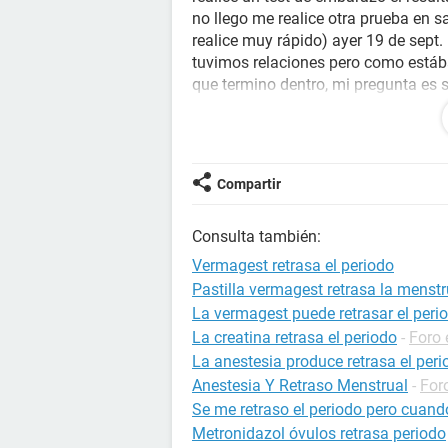
no llego me realice otra prueba en s
realice muy rápido) ayer 19 de sept.
tuvimos relaciones pero como estáb
que termino dentro, mi pregunta es 
día de hoy 20 de sept. no e menstrua
presenta mi regla iré donde la gine 
pastilla que tome en el mes de agos
gracias por su respuesta!
Compartir
Consulta también:
Vermagest retrasa el periodo
Pastilla vermagest retrasa la menst
La vermagest puede retrasar el peri
La creatina retrasa el periodo
-
Foro
La anestesia produce retrasa el per
Anestesia Y Retraso Menstrual
-
For
Se me retraso el periodo pero cuando
Metronidazol óvulos retrasa periodo