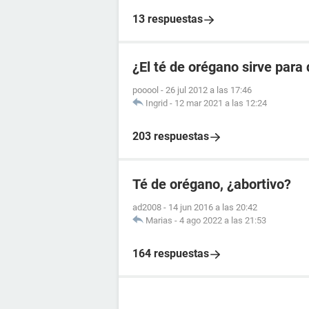
13 respuestas
¿El té de orégano sirve para
pooool
-
26 jul 2012 a las 17:46
Ingrid
-
12 mar 2021 a las 12:24
203 respuestas
Té de orégano, ¿abortivo?
ad2008
-
14 jun 2016 a las 20:42
Marias
-
4 ago 2022 a las 21:53
164 respuestas