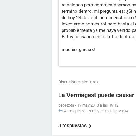
relaciones pero como estábamos pas
termino dentro, mi pregunta es: ¿Si 
de hoy 24 de sept. no e menstruado
inyectarme nomestrol pero hasta el d
probablemente ya me haya venido par
Estoy pensando en ir a otra doctora
muchas gracias!
Discusiones similares
La Vermagest puede causar t
bebezota
-
19 may 2013 a las 19:12
A.Herquinio
-
19 may 2013 a las 20:04
3 respuestas