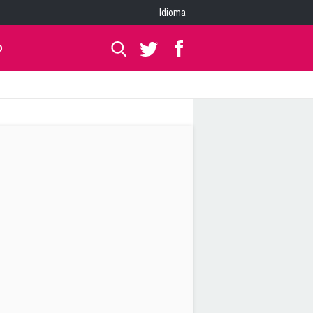
Idioma
O