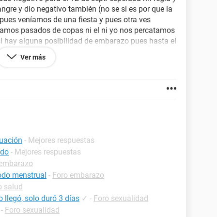
angre y dio negativo también (no se si es por que la
 pues veníamos de una fiesta y pues otra ves
amos pasados de copas ni el ni yo nos percatamos
si hay alguna posibilidad de embarazo pues hasta el
do de todas formas si para el día lunes no se
Ver más
podría ser embarazo o es nada mas retraso de la
to?
ruación
- Mejores respuestas
odo
- Mejores respuestas
 embarazo
iodo menstrual
-
Foro embarazo
o salud
 llegó, solo duró 3 días
✓
-
Foro sexualidad
-
Foro sexualidad