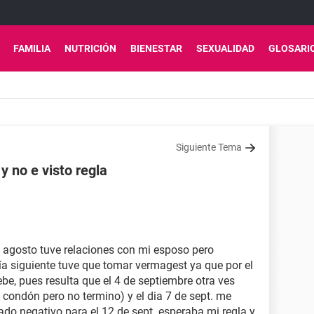
FAMILIA
NUTRICIÓN
BIENESTAR
SEXUALIDAD
GLOSARI
Siguiente Tema
 no e visto regla
de agosto tuve relaciones con mi esposo pero
ía siguiente tuve que tomar vermagest ya que por el
, pues resulta que el 4 de septiembre otra ves
l condón pero no termino) y el dia 7 de sept. me
tado negativo para el 12 de sept. esperaba mi regla y