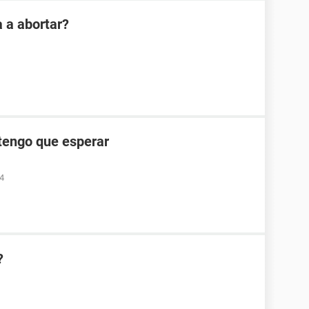
 a abortar?
tengo que esperar
24
?