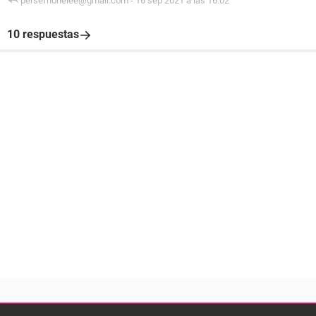
persefhonelee@gmail.com
-
16 sep 2021 a las 16:02
10 respuestas