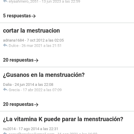
elyaahmero_2051
-
13 jun 2023 a las 22:59
5 respuestas
cortar la mestruacion
adriana1684
-
7 oct 2012 a las 02:05
Dulce
-
26 mar 2021 a las 21:51
20 respuestas
¿Gusanos en la menstruación?
Dalia
-
24 jun 2014 a las 22:08
Grecia
-
17 abr 2022 a las 07:09
20 respuestas
¿La vitamina K puede parar la menstruación?
nu2014
-
17 ago 2014 a las 22:31