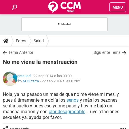
MENU
INICIO
FOROS
Foros
Salud
SALUD
Tema Anterior
Siguiente Tema
No me viene la menstruación
FAMILIA
gatsued
- 22 sep 2014 a las 00:09
NUTRICIÓN
M Gutarra
-
22 sep 2014 a las 07:02
Hola, ya ha pasado un mes de que no me viene mi mes, y
BIENESTAR
pues últimamente me dolía los
senos
y más los pezones,
sentía sueño y pues eso ya me pasó y hoy me bajó un
SEXUALIDAD
mancha marrón y con
olor desagradable
. Tuve relaciones
sexuales ya, ayuda por favor.
GLOSARIO