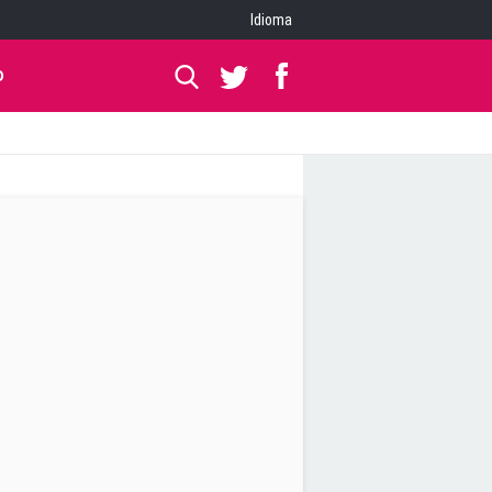
Idioma
O