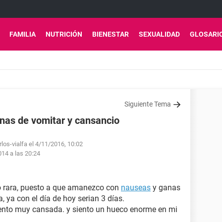
FAMILIA
NUTRICIÓN
BIENESTAR
SEXUALIDAD
GLOSARI
Siguiente Tema
nas de vomitar y cansancio
los-vialfa el 4/11/2016, 10:02
014 a las 20:24
o rara, puesto a que amanezco con
nauseas
y ganas
a, ya con el día de hoy serian 3 días.
ento muy cansada. y siento un hueco enorme en mi