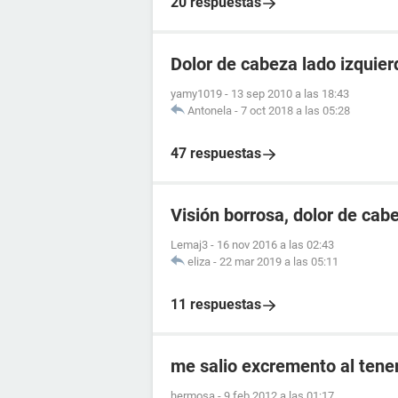
20 respuestas
Dolor de cabeza lado izquier
yamy1019
-
13 sep 2010 a las 18:43
Antonela
-
7 oct 2018 a las 05:28
47 respuestas
Visión borrosa, dolor de cab
Lemaj3
-
16 nov 2016 a las 02:43
eliza
-
22 mar 2019 a las 05:11
11 respuestas
me salio excremento al tener
hermosa
-
9 feb 2012 a las 01:17