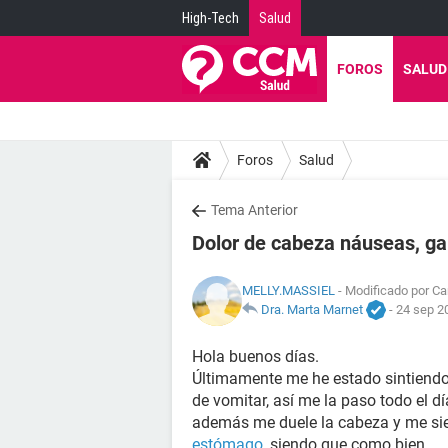
High-Tech
Salud
FOROS
SALUD
Foros
Salud
Tema Anterior
Dolor de cabeza náuseas, ga
MELLY.MASSIEL
- Modificado por Car
Dra. Marta Marnet
-
24 sep 2
Hola buenos días.
Últimamente me he estado sintiend
de vomitar, así me la paso todo el dí
además me duele la cabeza y me si
estómago
, siendo que como bien.