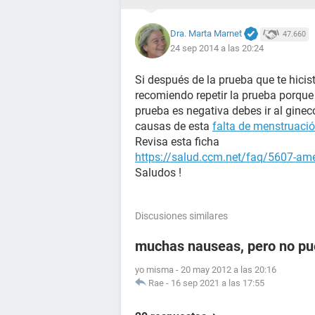
Dra. Marta Marnet
47.660
24 sep 2014 a las 20:24
Si después de la prueba que te hicis
recomiendo repetir la prueba porqu
prueba es negativa debes ir al ginec
causas de esta
falta de menstruaci
Revisa esta ficha
https://salud.ccm.net/faq/5607-am
Saludos !
Discusiones similares
muchas nauseas, pero no pu
yo misma
-
20 may 2012 a las 20:16
Rae
-
16 sep 2021 a las 17:55