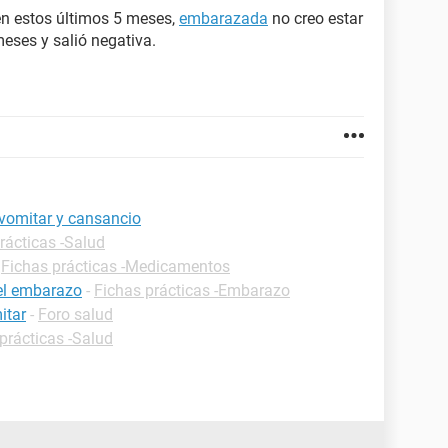
n estos últimos 5 meses,
embarazada
no creo estar
eses y salió negativa.
vomitar y cansancio
rácticas -Salud
-
Fichas prácticas -Medicamentos
 el embarazo
-
Fichas prácticas -Embarazo
itar
-
Foro salud
prácticas -Salud