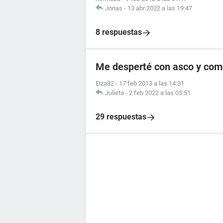
Jonas
-
13 abr 2022 a las 19:47
8 respuestas
Me desperté con asco y com
Eiza82
-
17 feb 2013 a las 14:31
Julieta
-
2 feb 2022 a las 05:51
29 respuestas