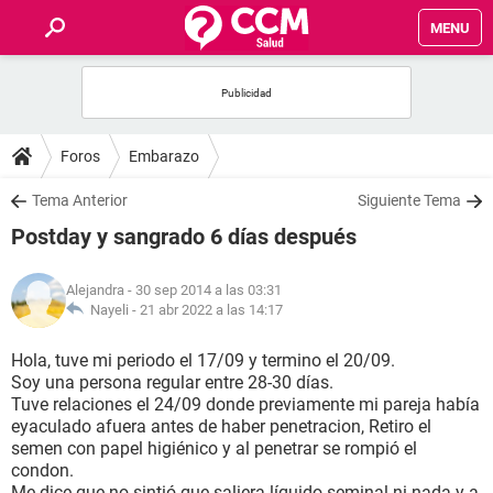
MENU
INICIO
FOROS
Foros
Embarazo
SALUD
Tema Anterior
Siguiente Tema
Postday y sangrado 6 días después
FAMILIA
Alejandra
- 30 sep 2014 a las 03:31
NUTRICIÓN
Nayeli -
21 abr 2022 a las 14:17
Hola, tuve mi periodo el 17/09 y termino el 20/09.
BIENESTAR
Soy una persona regular entre 28-30 días.
Tuve relaciones el 24/09 donde previamente mi pareja había
SEXUALIDAD
eyaculado afuera antes de haber penetracion, Retiro el
semen con papel higiénico y al penetrar se rompió el
condon.
GLOSARIO
Me dice que no sintió que saliera líquido seminal ni nada y a