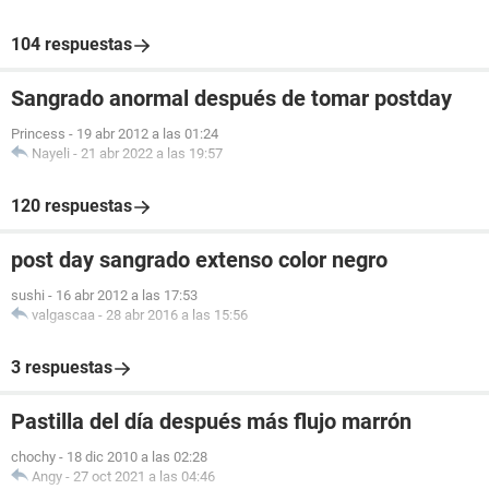
104 respuestas
Sangrado anormal después de tomar postday
Princess
-
19 abr 2012 a las 01:24
Nayeli
-
21 abr 2022 a las 19:57
120 respuestas
post day sangrado extenso color negro
sushi
-
16 abr 2012 a las 17:53
valgascaa
-
28 abr 2016 a las 15:56
3 respuestas
Pastilla del día después más flujo marrón
chochy
-
18 dic 2010 a las 02:28
Angy
-
27 oct 2021 a las 04:46