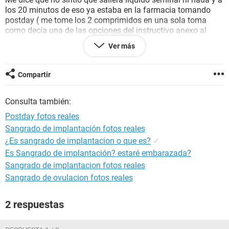
los 20 minutos de eso ya estaba en la farmacia tomando
postday ( me tome los 2 comprimidos en una sola toma
como decía una de las opciones del instructivo anexo al
medicamento) y presente cólicos.
Ver más
Han pasado 6 días y tuve cólicos temprano, al llegar a casa
pase al baño y me percate de un muy leve sangrado rojo/
rosa.
Compartir
A las 2 horas fui de nuevo al baño pero el sangrado ahora
son manchitas cafes.
Consulta también:
Que posibilidad hay de que pueda o no estar embarazada?
Cuando puedo realizarme una prueba casera o de sangre?
Postday fotos reales
El sangrado que tengo indica algo?
Sangrado de implantación fotos reales
Estoy muy asustada, hace año y medio tuve un accidente
¿Es sangrado de implantacion o que es?
✓
donde después de tomar postday me salió positivo débil
pero a los pocos días presente un sangrado marrón y repetí
Es Sangrado de implantación? estaré embarazada?
la de sangre pero salió negativa. No quiero estar
Sangrado de implantacion fotos reales
embarazada.
Sangrado de ovulacion fotos reales
Ayuda por favor!
2 respuestas