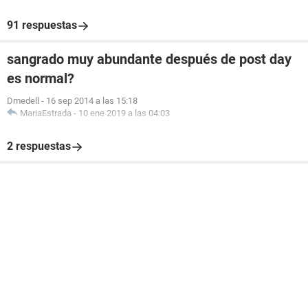
91 respuestas
sangrado muy abundante después de post day
es normal?
Dmedell
-
16 sep 2014 a las 15:18
MariaEstrada
-
10 ene 2019 a las 04:03
2 respuestas