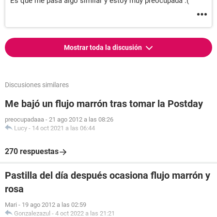
Es que me pasa algo similar y estoy muy preocupada :(
Mostrar toda la discusión
Discusiones similares
Me bajó un flujo marrón tras tomar la Postday
preocupadaaa
-
21 ago 2012 a las 08:26
Lucy
-
14 oct 2021 a las 06:44
270 respuestas
Pastilla del día después ocasiona flujo marrón y
rosa
Mari
-
19 ago 2012 a las 02:59
Gonzalezazul
-
4 oct 2022 a las 21:21