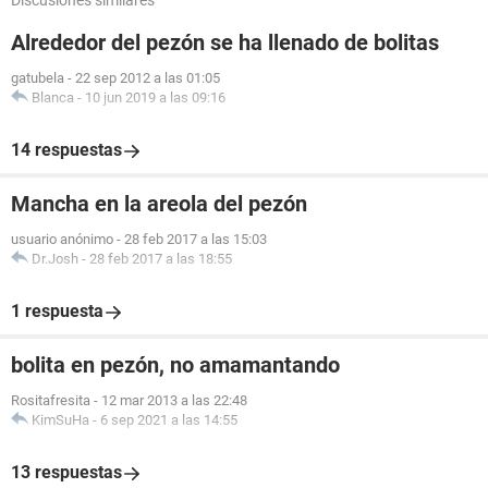
Discusiones similares
Alrededor del pezón se ha llenado de bolitas
gatubela
-
22 sep 2012 a las 01:05
Blanca
-
10 jun 2019 a las 09:16
14 respuestas
Mancha en la areola del pezón
usuario anónimo
-
28 feb 2017 a las 15:03
Dr.Josh
-
28 feb 2017 a las 18:55
1 respuesta
bolita en pezón, no amamantando
Rositafresita
-
12 mar 2013 a las 22:48
KimSuHa
-
6 sep 2021 a las 14:55
13 respuestas