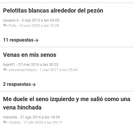
Pelotitas blancas alrededor del pezón
usuario 6
-
3 sep 2013 a las 04:05
Pola
-
16 ene 2020 a las 16:28
11 respuestas
Venas en mis senos
lujan01
-
27 mar 2016 a las 00:23
yesseniamolano
-
1 mar 2017 a las 05:44
2 respuestas
Me duele el seno izquierdo y me salió como una
vena hinchada
merarita
-
27 ago 2014 a las 18:54
Violeta
-
17 abr 2020 a las 09:17