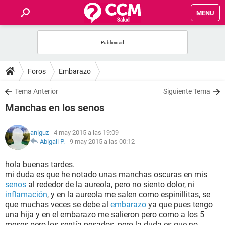
MENU
INICIO
FOROS
Foros
Embarazo
SALUD
Tema Anterior
Siguiente Tema
Manchas en los senos
FAMILIA
aniguz
- 4 may 2015 a las 19:09
NUTRICIÓN
Abigail P.
-
9 may 2015 a las 00:12
hola buenas tardes.
BIENESTAR
mi duda es que he notado unas manchas oscuras en mis
senos
al rededor de la aureola, pero no siento dolor, ni
SEXUALIDAD
inflamación
, y en la aureola me salen como espinillitas, se
que muchas veces se debe al
embarazo
ya que pues tengo
una hija y en el embarazo me salieron pero como a los 5
GLOSARIO
meses pero los sentía pesados, pero la duda es que no