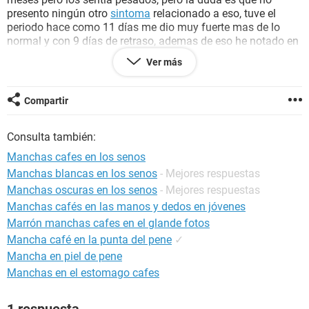
presento ningún otro
sintoma
relacionado a eso, tuve el
periodo hace como 11 días me dio muy fuerte mas de lo
normal y con 9 días de retraso, ademas de eso he notado en
uno de mis senos como unas ronchitas rojas como si yo me
Ver más
rascara pero no es así. sera un nuevo embarazo ya que pues
no tengo mas síntomas y no he tenido casi relaciones.
agradezco la respuesta.
Compartir
Consulta también:
Manchas cafes en los senos
Manchas blancas en los senos
- Mejores respuestas
Manchas oscuras en los senos
- Mejores respuestas
Manchas cafés en las manos y dedos en jóvenes
Marrón manchas cafes en el glande fotos
Mancha café en la punta del pene
✓
Mancha en piel de pene
Manchas en el estomago cafes