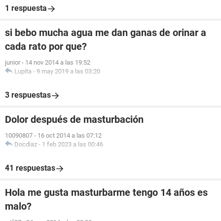
1 respuesta
si bebo mucha agua me dan ganas de orinar a
cada rato por que?
junior
-
14 nov 2014 a las 19:52
Lupita
-
9 may 2019 a las 03:20
3 respuestas
Dolor después de masturbación
10090807
-
16 oct 2014 a las 07:12
Docdiaz
-
1 feb 2023 a las 00:46
41 respuestas
Hola me gusta masturbarme tengo 14 años es
malo?