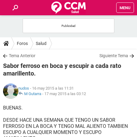
MENU
INICIO
FOROS
Foros
Salud
SALUD
Tema Anterior
Siguiente Tema
Sabor ferroso en boca y escupir a cada rato
FAMILIA
amarillento.
NUTRICIÓN
nudos
- 16 may 2015 a las 11:31
M Gutarra
-
17 may 2015 a las 03:12
BIENESTAR
BUENAS.
SEXUALIDAD
DESDE HACE UNA SEMANA QUE TENGO UN SABOR
FERROSO EN LA BOCA Y TENGO MAL ALIENTO TAMBIEN
ESCUPO A CUALQUIER MOMENTO Y ESCUPO
GLOSARIO