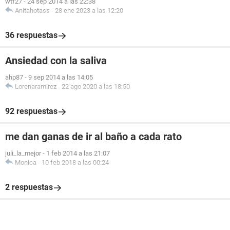
wtf27
-
24 sep 2014 a las 22:38
Anitahotass
-
28 ene 2023 a las 12:20
36 respuestas
Ansiedad con la saliva
ahp87
-
9 sep 2014 a las 14:05
Lorenaramirez
-
22 ago 2020 a las 18:50
92 respuestas
me dan ganas de ir al baño a cada rato
juli_la_mejor
-
1 feb 2014 a las 21:07
Monica
-
10 feb 2018 a las 00:24
2 respuestas