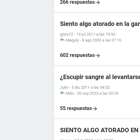
266 respuestas
Siento algo atorado en la ga
griss72
-
13 jul 2011 a las 19:53
Magaly
-
8 ago 2020 a las 07:16
602 respuestas
¿Escupir sangre al levantars
Julio
-
5 dic 2011 a las 04:52
Mdo
-
26 sep 2023 a las 20:26
55 respuestas
SIENTO ALGO ATORADO EN