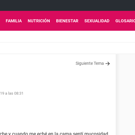
FAMILIA
NUTRICIÓN
BIENESTAR
SEXUALIDAD
GLOSARI
Siguiente Tema
19 a las 08:31
noche y cuando me eché en la cama sentí mucosidad