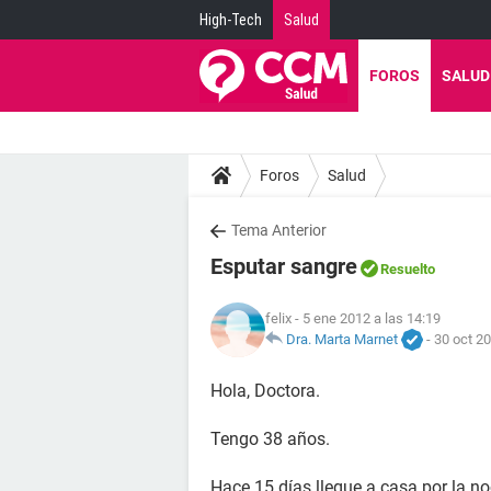
High-Tech
Salud
FOROS
SALUD
Foros
Salud
Tema Anterior
Esputar sangre
Resuelto
felix
- 5 ene 2012 a las 14:19
Dra. Marta Marnet
-
30 oct 20
Hola, Doctora.
Tengo 38 años.
Hace 15 días llegue a casa por la 