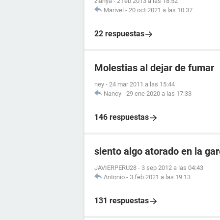
zianya
-
2 feb 2013 a las 18:52
Marivel
-
20 oct 2021 a las 10:37
22 respuestas
Molestias al dejar de fumar
ney
-
24 mar 2011 a las 15:44
Nancy
-
29 ene 2020 a las 17:33
146 respuestas
siento algo atorado en la ga
JAVIERPERU28
-
3 sep 2012 a las 04:43
Antonio
-
3 feb 2021 a las 19:13
131 respuestas