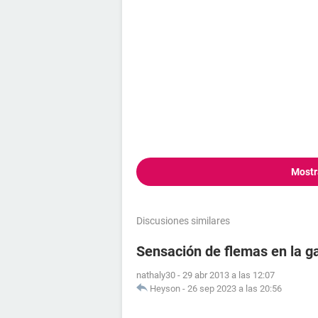
Mostr
Discusiones similares
Sensación de flemas en la g
nathaly30
-
29 abr 2013 a las 12:07
Heyson
-
26 sep 2023 a las 20:56