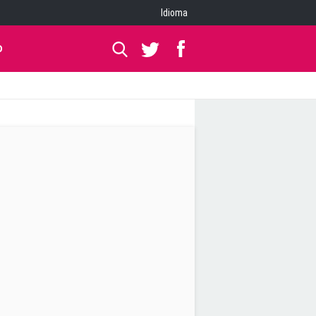
Idioma
O