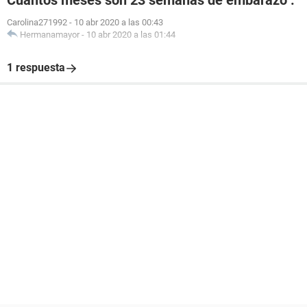
Cuantos meses son 23 semanas de embarazo .
Carolina271992
-
10 abr 2020 a las 00:43
Hermanamayor
-
10 abr 2020 a las 01:44
1 respuesta