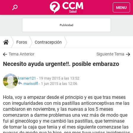
MENU
INICIO
FOROS
Foros
Contracepción
SALUD
Tema Anterior
Siguiente Tema
Necesito ayuda urgente!!. posible embarazo
FAMILIA
kramer121
- 19 may 2015 a las 13:52
NUTRICIÓN
marisolfl
-
1 jun 2015 a las 12:06
Hola, voy a empezar desde el principio y es que tras meses
BIENESTAR
con irregularidades con mis pastillas anticonceptivas me las
cambiaron en noviembre, y las nuevas a los 5 meses
SEXUALIDAD
comenzaron a darme problemas una vez más de modo que
fui al ginecólogo y me cambió las pastillas, que terminase
de tomar la caja que tenia y el mes siguiente comenzase las
GLOSARIO
nuevas de modo que lo hice. ese mes tuve varias incidencias