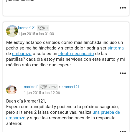
kramer121
1
1 jun 2015 a las 01:30
Me estoy notando cambios como más hinchada incluso un
pecho se me ha hinchado y siento dolor, podria ser
sintoma
de
embarazo
o solo es un
efecto secundario
de las
pastillas? cada día estoy más nerviosa con este asunto y mi
médico solo me dice que espere
marisolfl
>
kramer121
7.292
1 jun 2015 a las 12:06
Buen día kramer121,
Espera con tranquilidad y paciencia tu próximo sangrado,
pero si tienes 2 faltas consecutivas, realiza
una prueba de
embarazo
y sigue las recomendaciones de la respuesta
anterior.