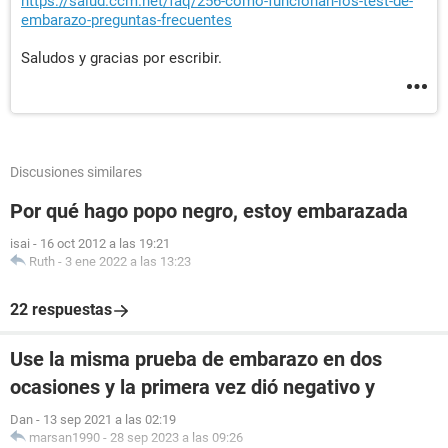
https://salud.ccm.net/faq/256-como-funcionan-los-test-de-
embarazo-preguntas-frecuentes
Saludos y gracias por escribir.
Discusiones similares
Por qué hago popo negro, estoy embarazada
isai
-
16 oct 2012 a las 19:21
Ruth
-
3 ene 2022 a las 13:23
22 respuestas
Use la misma prueba de embarazo en dos
ocasiones y la primera vez dió negativo y
Dan
-
13 sep 2021 a las 02:19
marsan1990
-
28 sep 2023 a las 09:26