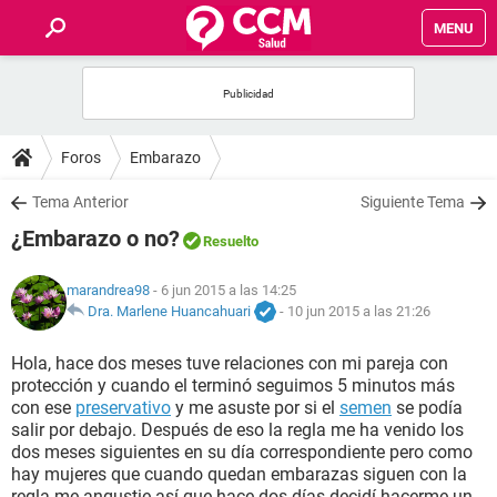
MENU
INICIO
FOROS
Foros
Embarazo
SALUD
Tema Anterior
Siguiente Tema
¿Embarazo o no?
Resuelto
FAMILIA
marandrea98
- 6 jun 2015 a las 14:25
NUTRICIÓN
Dra. Marlene Huancahuari
-
10 jun 2015 a las 21:26
Hola, hace dos meses tuve relaciones con mi pareja con
BIENESTAR
protección y cuando el terminó seguimos 5 minutos más
con ese
preservativo
y me asuste por si el
semen
se podía
SEXUALIDAD
salir por debajo. Después de eso la regla me ha venido los
dos meses siguientes en su día correspondiente pero como
hay mujeres que cuando quedan embarazas siguen con la
GLOSARIO
regla me angustie así que hace dos días decidí hacerme un