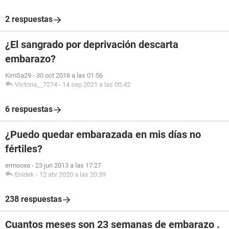
2 respuestas
¿El sangrado por deprivación descarta
embarazo?
KimSa29
-
30 oct 2018 a las 01:56
Victoria__7274
-
14 sep 2021 a las 00:42
6 respuestas
¿Puedo quedar embarazada en mis días no
fértiles?
ermooxa
-
23 jun 2013 a las 17:27
Enidek
-
12 abr 2020 a las 20:39
238 respuestas
Cuantos meses son 23 semanas de embarazo .