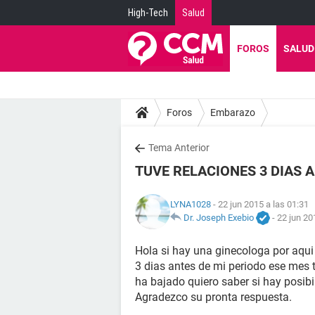
High-Tech
Salud
FOROS
SALUD
Foros
Embarazo
Tema Anterior
TUVE RELACIONES 3 DIAS A
LYNA1028
- 22 jun 2015 a las 01:31
Dr. Joseph Exebio
-
22 jun 20
Hola si hay una ginecologa por aqui
3 dias antes de mi periodo ese mes
ha bajado quiero saber si hay posib
Agradezco su pronta respuesta.