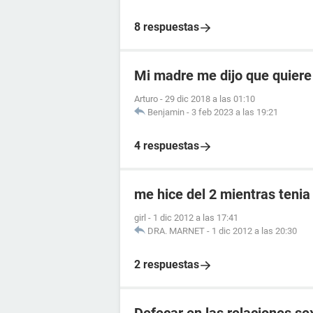
8 respuestas
Mi madre me dijo que quiere
Arturo
-
29 dic 2018 a las 01:10
Benjamin
-
3 feb 2023 a las 19:21
4 respuestas
me hice del 2 mientras tenia
girl
-
1 dic 2012 a las 17:41
DRA. MARNET
-
1 dic 2012 a las 20:30
2 respuestas