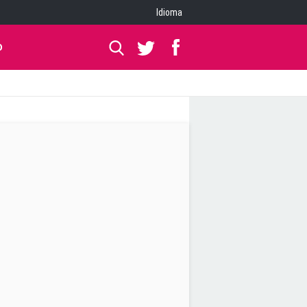
Idioma
O