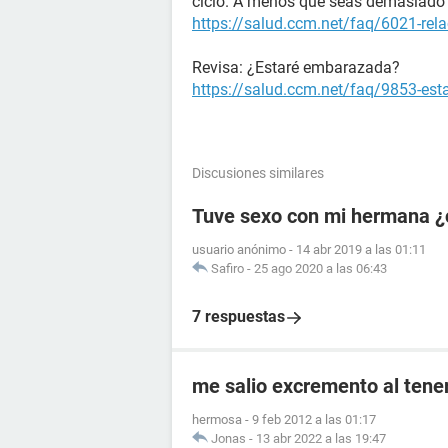
ciclo. A menos que seas demasiado 
https://salud.ccm.net/faq/6021-rela
Revisa: ¿Estaré embarazada?
https://salud.ccm.net/faq/9853-es
Discusiones similares
Tuve sexo con mi hermana ¿
usuario anónimo
-
14 abr 2019 a las 01:11
Safiro
-
25 ago 2020 a las 06:43
7 respuestas
me salio excremento al tener
hermosa
-
9 feb 2012 a las 01:17
Jonas
-
13 abr 2022 a las 19:47