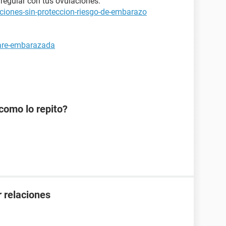
regular con tus ovulaciones:
ciones-sin-proteccion-riesgo-de-embarazo
tare-embarazada
como lo repito?
 relaciones