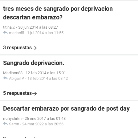
tres meses de sangrado por deprivacion
descartan embarazo?
titina.v.
-
30 jun 2014 a las 08:27
marisolfl
-
1 jul 2014 a las 11:55
3 respuestas
Sangrado deprivacion.
Madison88
-
12 feb 2014 a las 15:01
Abigail P.
-
13 feb 2014 a las 08:42
5 respuestas
Descartar embarazo por sangrado de post day
rrchyshrkn
-
26 ene 2017 a las 01:48
Saron
-
24 mar 2022 a las 20:56