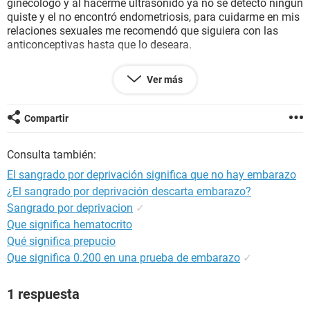
ginecólogo y al hacerme ultrasonido ya no se detectó ningún
quiste y el no encontró endometriosis, para cuidarme en mis
relaciones sexuales me recomendó que siguiera con las
anticonceptivas hasta que lo deseara.
En abril fueron mis ultimas relaciones sexuales mis periodos
Ver más
de los últimos meses han sido:
3-7 de marzo
31 marzo - 4 de abril
Compartir
28 de abril - 4 de mayo
26-30 de mayo
Consulta también:
Las cuales haciendo cálculos mis reglas son exactas de 28
El sangrado por deprivación significa que no hay embarazo
días
¿El sangrado por deprivación descarta embarazo?
Sangrado por deprivacion
✓
RELACIONES SEXUALES
11, 12 y 26 de abril
Que significa hematocrito
Qué significa prepucio
Agregó que en abril fue el cambio de huso de horario en mi
Que significa 0.200 en una prueba de embarazo
✓
país y no se si pueda tener consecuencias a un desajuste
hormonal o posible embarazo
1 respuesta
En cuanto termine mi blister de pastillas las deje puesto que