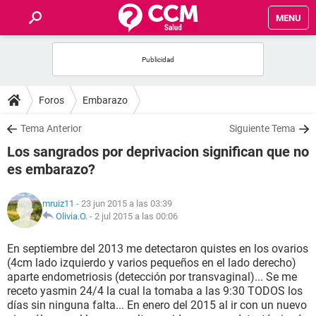
MENU
INICIO
FOROS
Foros
Embarazo
SALUD
Tema Anterior
Siguiente Tema
Los sangrados por deprivacion significan que no
FAMILIA
es embarazo?
NUTRICIÓN
mruiz11
- 23 jun 2015 a las 03:39
Olivia.O.
-
2 jul 2015 a las 00:06
BIENESTAR
En septiembre del 2013 me detectaron quistes en los ovarios
(4cm lado izquierdo y varios pequeños en el lado derecho)
SEXUALIDAD
aparte endometriosis (detección por transvaginal)... Se me
receto yasmin 24/4 la cual la tomaba a las 9:30 TODOS los
días sin ninguna falta... En enero del 2015 al ir con un nuevo
GLOSARIO