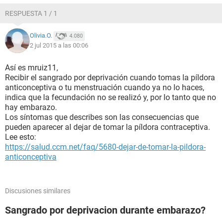
termine con mi pareja mas aparte desintoxicar mi cuerpo de
RESPUESTA 1 / 1
las pastillas. Pero últimamente he tenido algunos efectos
(creo) secundarios al dejar las anticonceptivas y no se si sea
Olivia.O.
4.080
normal...
2 jul 2015 a las 00:06
Hace una semana con punzadas en los ovarios (me imagino
que ovulación) después de tanto estar sin ovulación... Y 3
Así es mruiz11,
días (13-15) tuve dolor y sensibilidad en los pezones... Se
Recibir el sangrado por deprivación cuando tomas la píldora
me cae el cabello, se me engraso el cuero cabelludo y la
anticonceptiva o tu menstruación cuando ya no lo haces,
cara, y estreñimiento. Son normales estos síntomas?
indica que la fecundación no se realizó y, por lo tanto que no
hay embarazo.
Honestamente descarte un embarazo puesto que mis
Los síntomas que describes son las consecuencias que
ultimas reglas llegaron el día que tenían que llegar y en
pueden aparecer al dejar de tomar la píldora contraceptiva.
forma, pero estos síntomas me asustan un poco, por que no
Lee esto:
se si es un desajuste, un mismo ajuste hormonal natural,
https://salud.ccm.net/faq/5680-dejar-de-tomar-la-pildora-
embarazo o no se :( me podrían ayudar por favor?
anticonceptiva
Gracias, buen día!
Discusiones similares
Sangrado por deprivacion durante embarazo?