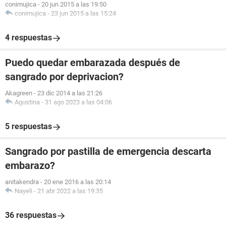
conimujica
-
20 jun 2015 a las 19:50
conimujica
-
23 jun 2015 a las 15:24
4 respuestas
Puedo quedar embarazada después de
sangrado por deprivacion?
Akagreen
-
23 dic 2014 a las 21:26
Agustina
-
31 ago 2023 a las 04:06
5 respuestas
Sangrado por pastilla de emergencia descarta
embarazo?
anitakendra
-
20 ene 2016 a las 20:14
Nayeli
-
21 abr 2022 a las 19:35
36 respuestas