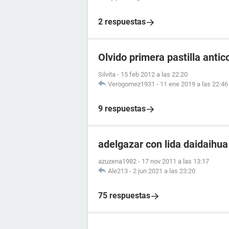
2 respuestas
Olvido primera pastilla anti
Silvita
-
15 feb 2012 a las 22:20
Verogomez1931
-
11 ene 2019 a las 22:46
9 respuestas
adelgazar con lida daidaihua
azuzena1982
-
17 nov 2011 a las 13:17
Ale213
-
2 jun 2021 a las 23:20
75 respuestas