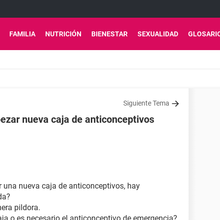
FAMILIA
NUTRICIÓN
BIENESTAR
SEXUALIDAD
GLOSARI
Siguiente Tema
pezar nueva caja de anticonceptivos
r una nueva caja de anticonceptivos, hay
da?
era pildora.
ja o es necesario el anticonceptivo de emergencia?