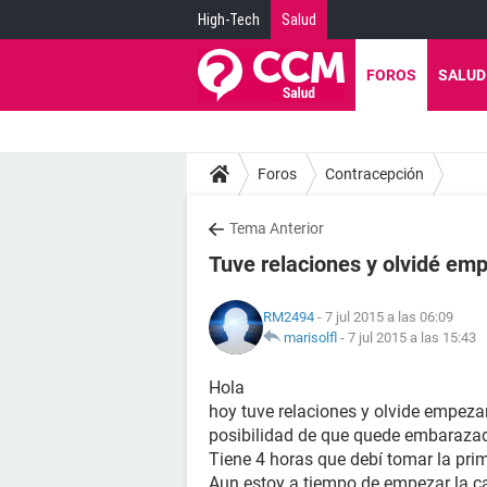
High-Tech
Salud
FOROS
SALUD
Foros
Contracepción
Tema Anterior
Tuve relaciones y olvidé em
RM2494
- 7 jul 2015 a las 06:09
marisolfl
-
7 jul 2015 a las 15:43
Hola
hoy tuve relaciones y olvide empeza
posibilidad de que quede embaraza
Tiene 4 horas que debí tomar la prim
Aun estoy a tiempo de empezar la ca