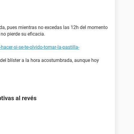
ada, pues mientras no excedas las 12h del momento
no pierde su eficacia.
acer-si-se-te-olvido-tomar-la-pastilla-
 del blíster a la hora acostumbrada, aunque hoy
tivas al revés