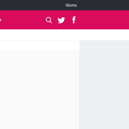
Idioma
O