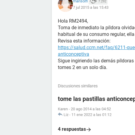
marisolfl
7.292
7 jul 2015 a las 15:43
Hola RM2494,
Toma de inmediato la píldora olvid
habitual de su consumo regular, ella 
Revisa esta información:
https://salud.ccm.net/faq/6211-que-h
anticonceptiva
Sigue ingiriendo las demás píldoras
tomes 2 en un solo día.
Discusiones similares
tome las pastillas anticoncep
Karen
-
20 ago 2014 a las 04:52
Liz
-
11 ene 2022 a las 01:12
4 respuestas