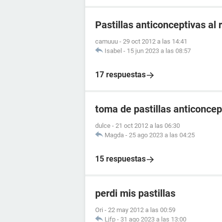
Pastillas anticonceptivas al 
camuuu
-
29 oct 2012 a las 14:41
Isabel
-
15 jun 2023 a las 08:57
17 respuestas
toma de pastillas anticoncep
dulce
-
21 oct 2012 a las 06:30
Magda
-
25 ago 2023 a las 04:25
15 respuestas
perdi mis pastillas
Ori
-
22 may 2012 a las 00:59
Ljfp
-
31 ago 2023 a las 13:00