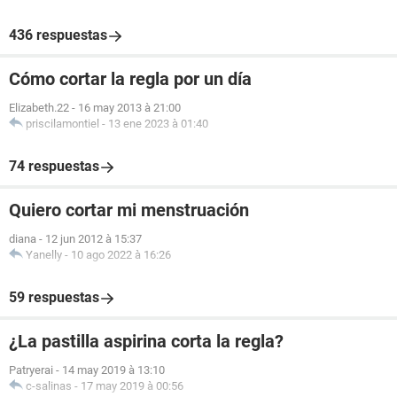
436 respuestas
Cómo cortar la regla por un día
Elizabeth.22
-
16 may 2013 à 21:00
priscilamontiel
-
13 ene 2023 à 01:40
74 respuestas
Quiero cortar mi menstruación
diana
-
12 jun 2012 à 15:37
Yanelly
-
10 ago 2022 à 16:26
59 respuestas
¿La pastilla aspirina corta la regla?
Patryerai
-
14 may 2019 à 13:10
c-salinas
-
17 may 2019 à 00:56