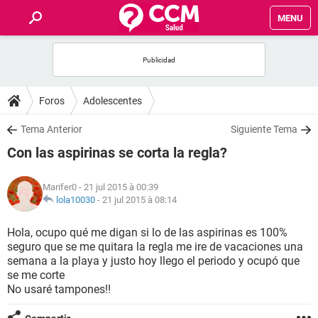
MENU
INICIO
FORUMS
Foros
Adolescentes
SALUD
Tema Anterior
Siguiente Tema
Con las aspirinas se corta la regla?
FAMILIA
Marifer0
- 21 jul 2015 à 00:39
NUTRICIÓN
lola10030
-
21 jul 2015 à 08:14
Hola, ocupo qué me digan si lo de las aspirinas es 100%
BIENESTAR
seguro que se me quitara la regla me ire de vacaciones una
semana a la playa y justo hoy llego el periodo y ocupó que
SEXUALIDAD
se me corte
No usaré tampones!!
GLOSARIO