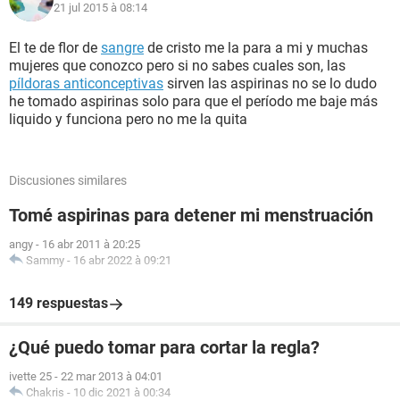
21 jul 2015 à 08:14
El te de flor de
sangre
de cristo me la para a mi y muchas
mujeres que conozco pero si no sabes cuales son, las
píldoras anticonceptivas
sirven las aspirinas no se lo dudo
he tomado aspirinas solo para que el período me baje más
liquido y funciona pero no me la quita
Discusiones similares
Tomé aspirinas para detener mi menstruación
angy
-
16 abr 2011 à 20:25
Sammy
-
16 abr 2022 à 09:21
149 respuestas
¿Qué puedo tomar para cortar la regla?
ivette 25
-
22 mar 2013 à 04:01
Chakris
-
10 dic 2021 à 00:34