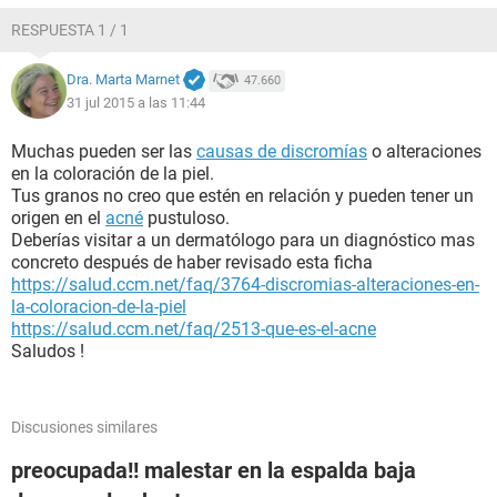
No se que hacer con respecto a esta situación, necesito que
RESPUESTA 1 / 1
me orienten y me aconsejen que hacer, no sé si padezca de
alguna enfermedad o sea propenso a algo, ya que mi madre
Dra. Marta Marnet
47.660
y mi abuelo tienen diabetes (no grave). Ó tal vez sea
31 jul 2015 a las 11:44
problemas hormonales ya que no he tenido relaciones
sexuales hasta la actualidad (aunque si he practicado de
vez en cuando la masturbación), o algún problema interno
Muchas pueden ser las
causas de discromías
o alteraciones
que se esta reflejando en el exterior, siempre he gozado de
en la coloración de la piel.
buena salud, regularmente hago ejercicio y me he
Tus granos no creo que estén en relación y pueden tener un
alimentado bien.
origen en el
acné
pustuloso.
Entonces no comprendo y no entiendo a que se deba todo
Deberías visitar a un dermatólogo para un diagnóstico mas
esto que le esta pasando a mi cuerpo, espero y puedan
concreto después de haber revisado esta ficha
ayudarme... De ante mano muchas gracias, saludos
https://salud.ccm.net/faq/3764-discromias-alteraciones-en-
cordiales.
la-coloracion-de-la-piel
https://salud.ccm.net/faq/2513-que-es-el-acne
Saludos !
Discusiones similares
preocupada!! malestar en la espalda baja