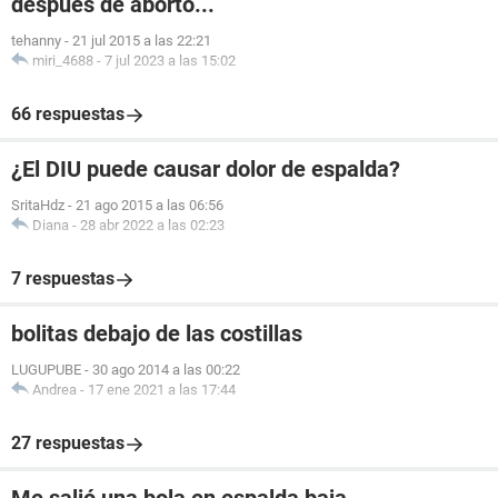
despues de aborto...
tehanny
-
21 jul 2015 a las 22:21
miri_4688
-
7 jul 2023 a las 15:02
66 respuestas
¿El DIU puede causar dolor de espalda?
SritaHdz
-
21 ago 2015 a las 06:56
Diana
-
28 abr 2022 a las 02:23
7 respuestas
bolitas debajo de las costillas
LUGUPUBE
-
30 ago 2014 a las 00:22
Andrea
-
17 ene 2021 a las 17:44
27 respuestas