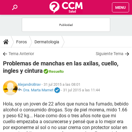
MENU
INICIO
FOROS
Foros
Dermatologia
SALUD
Tema Anterior
Siguiente Tema
Problemas de manchas en las axilas, cuello,
FAMILIA
ingles y cintura
Resuelto
NUTRICIÓN
AlejandroBrav
- 31 jul 2015 a las 08:01
Dra. Marta Marnet
-
31 jul 2015 a las 11:44
BIENESTAR
Hola, soy un joven de 22 años que nunca ha fumado, bebido
alcohol o consumido drogas. Soy de piel morena, mido 1.66
SEXUALIDAD
y peso 62 kg... Hace como dos o tres años note que mi
cuello empezaba a oscurecerse y pensé que a lo mejor era
por exponerme al sol o no usar crema con protector solar en
GLOSARIO