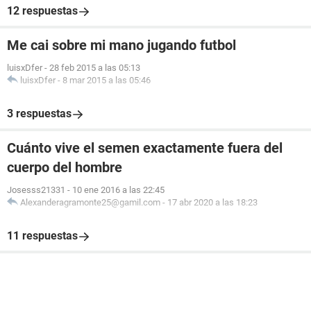
12 respuestas
Me cai sobre mi mano jugando futbol
luisxDfer
-
28 feb 2015 a las 05:13
luisxDfer
-
8 mar 2015 a las 05:46
3 respuestas
Cuánto vive el semen exactamente fuera del
cuerpo del hombre
Josesss21331
-
10 ene 2016 a las 22:45
Alexanderagramonte25@gamil.com
-
17 abr 2020 a las 18:23
11 respuestas