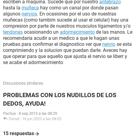
escriben a maquina. Sucede que por nuestro
antebrazo
hasta la
muñeca
hay como un canal por donde pasan
algunos
nervios
. En ocasiones por el uso de nuestras
muñecas (como tambirn sucede al usar el celular) hay una
compresion por parte de nuestros musculos ligamentos y/o
tendones
ocasionando un
adormecimiento
de las manos. Le
recomendaria acudir a un medico a que le hagan unas
pruebas para confirmar el diagnostico ver que
nervio
se esta
comprimiendo y la solucion que puedan darle. Aveces hay
que operar para que aquello que ajusta el nervio se liberr y
se acabe el adormecimiento
Discusiones similares
PROBLEMAS CON LOS NUDILLOS DE LOS
DEDOS, AYUDA!
Pachux
-
8 sep 2015 a las 08:29
Dxvxd
-
16 jun 2023 a las 08:02
15 respuestas