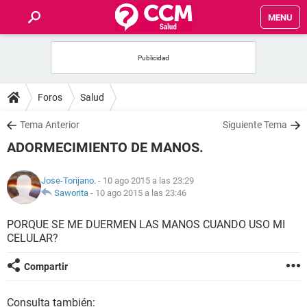
MENU
INICIO
FOROS
Foros
Salud
SALUD
Tema Anterior
Siguiente Tema
ADORMECIMIENTO DE MANOS.
FAMILIA
Jose-Torijano.
- 10 ago 2015 a las 23:29
NUTRICIÓN
Saworita
-
10 ago 2015 a las 23:46
PORQUE SE ME DUERMEN LAS MANOS CUANDO USO MI
BIENESTAR
CELULAR?
SEXUALIDAD
Compartir
GLOSARIO
Consulta también: