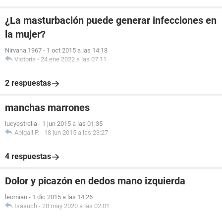
¿La masturbación puede generar infecciones en
la mujer?
Nirvana.1967
-
1 oct 2015 a las 14:18
Victoria
-
24 ene 2022 a las 07:11
2 respuestas
manchas marrones
lucyestrella
-
1 jun 2015 a las 01:35
Abigail P.
-
18 jun 2015 a las 23:27
4 respuestas
Dolor y picazón en dedos mano izquierda
leomian
-
1 dic 2015 a las 14:26
Isaauch
-
28 may 2020 a las 02:01