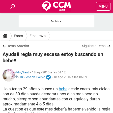
MENU
INICIO
FOROS
Foros
Embarazo
SALUD
Tema Anterior
Siguiente Tema
Ayuda!! regla muy escasa estoy buscando un
FAMILIA
bebe!!
NUTRICIÓN
Adri_Santi
- 18 ago 2015 a las 01:12
Dr. Joseph Exebio
-
18 ago 2015 a las 06:39
BIENESTAR
Hola tengo 29 años y busco un
bebe
desde enero, mis ciclos
son de 30 dias puede demorar unos dias mas pero no
SEXUALIDAD
mucho, siempre son abundantes con cuagulos y duran
aproximadamente 4 o 5 dias.
La cuestion es que este mes debería haberme venido la regla
GLOSARIO