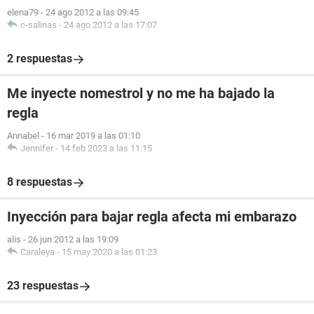
elena79
-
24 ago 2012 a las 09:45
c-salinas
-
24 ago 2012 a las 17:07
2 respuestas
Me inyecte nomestrol y no me ha bajado la
regla
Annabel
-
16 mar 2019 a las 01:10
Jennifer
-
14 feb 2023 a las 11:15
8 respuestas
Inyección para bajar regla afecta mi embarazo
alis
-
26 jun 2012 a las 19:09
Caraleya
-
15 may 2020 a las 01:23
23 respuestas