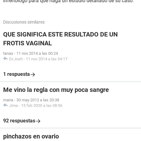
infertólogo para que haga un estudio detallado de su caso.
Discusiones similares
QUE SIGNIFICA ESTE RESULTADO DE UN
FROTIS VAGINAL
tanas
-
11 nov 2014 a las 00:24
Dr.Josh
-
11 nov 2014 a las 04:17
1 respuesta
Me vino la regla con muy poca sangre
maria
-
30 may 2012 a las 20:38
Jime
-
15 feb 2020 a las 08:56
92 respuestas
pinchazos en ovario