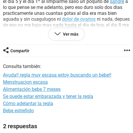
el dia 5 y el dia 1º al limpiarme salio un poquito de
sangre
a
lo que pense se me adelanto, pero eso duro solo dos dias
practicamente unas cuantas gotas al dia era mas bien
aguada y sin cuagulugos ni
dolor de ovarios
ni nada, depues
de eso no me bajo mas nada hasta el dia de hoy, el dia 8 me
hie un test que salio negativo. Quiero saber si podrian
Ver más
decirme que puede ser la verdad que nunca me paso, mi
regla siempre fue igual.
Compartir
Consulta también:
Ayuda!! regla muy escasa estoy buscando un bebe!!
Menstruacion escasa
Alimentación bebe 7 meses
Se puede estar embarazada y tener la regla
Cómo adelantar la regla
Bebe estreñido
2 respuestas