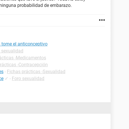
o ninguna probabilidad de embarazo.
 tome el anticonceptivo
 sexualidad
ácticas -Medicamentos
rácticas -Contracepción
es
-
Fichas prácticas -Sexualidad
ce
✓
-
Foro sexualidad