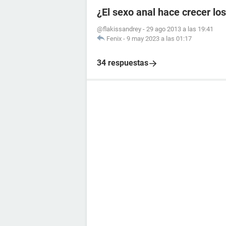
¿El sexo anal hace crecer lo
@flakissandrey
-
29 ago 2013 a las 19:41
Fenix
-
9 may 2023 a las 01:17
34 respuestas