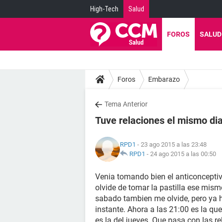
High-Tech
Salud
FOROS
SALUD
Foros
Embarazo
Tema Anterior
Tuve relaciones el mismo di
RPD1
- 23 ago 2015 a las 23:48
RPD1
-
24 ago 2015 a las 00:50
Venia tomando bien el anticonceptiv
olvide de tomar la pastilla ese mismo
sabado tambien me olvide, pero ya 
instante. Ahora a las 21:00 es la qu
es la del jueves. Que pasa con las r