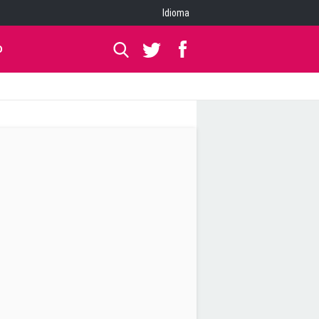
Idioma
O