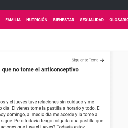
FAMILIA
NUTRICIÓN
BIENESTAR
SEXUALIDAD
GLOSARI
Siguiente Tema
a que no tome el anticonceptivo
os y el jueves tuve relaciones sin cuidado y me
 dia. El vienes tome la pastilla a horario y todo. El
hoy domingo, al medio dia me acorde y la tome al
e sigue. Pero todavia tengo colgada una pastilla que
elaciones que tuve el jueves? Todavía estoy