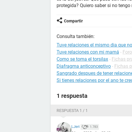
protegida? Quiero saber si no teng
Compartir
Consulta también:
Tuve relaciones el mismo dia que no
Tuve relaciones con mi mamá
-
Foro
Como se toma el torsilax
-
Fichas pr
Diafragma anticonceptivo
-
Fichas p
Sangrado despues de tener relacion
Si tienes relaciones por el ano te cre
1 respuesta
RESPUESTA 1 / 1
LJeri
1.783