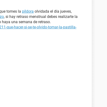
 que tomes la
píldora
olvidada el día jueves,
zo
, si hay retraso menstrual debes realizarte la
o haya una semana de retraso.
11-que-hacer-si-se-te-olvido-tomar-la-pastilla-