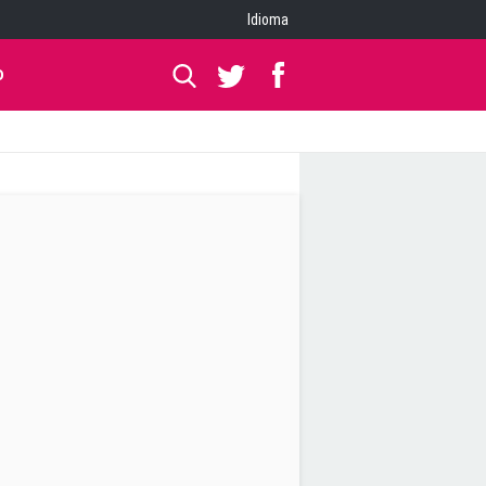
Idioma
O