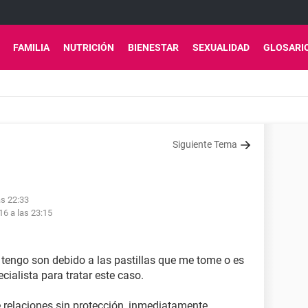
FAMILIA
NUTRICIÓN
BIENESTAR
SEXUALIDAD
GLOSARI
Siguiente Tema
as 22:33
16 a las 23:15
 tengo son debido a las pastillas que me tome o es
ialista para tratar este caso.
relaciones sin protección, inmediatamente