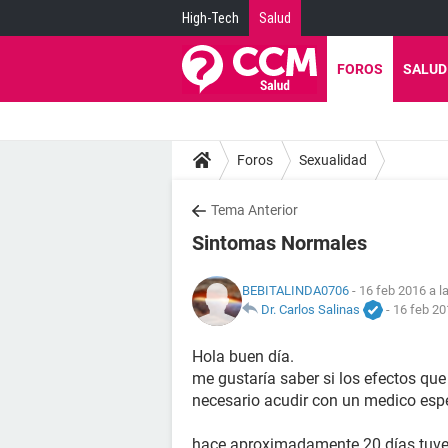
High-Tech
Salud
FOROS
SALUD
Foros
Sexualidad
Tema Anterior
Sintomas Normales
BEBITALINDA0706
- 16 feb 2016 a l
Dr. Carlos Salinas
-
16 feb 20
Hola buen día.
me gustaría saber si los efectos que
necesario acudir con un medico espec
hace aproximadamente 20 días tuve 