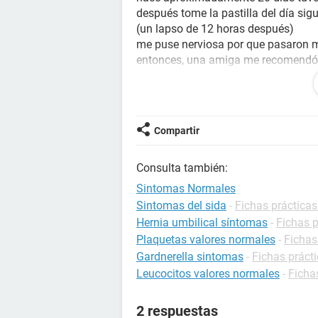
después tome la pastilla del día sigu
(un lapso de 12 horas después)
me puse nerviosa por que pasaron ma
entonces, una amiga me recomendó t
mi regla, ya que ella ese método uti
así que decidí tomarme las pastillas,
el caso es que a partir de ese día 
vinieron dolores de cabeza, cansan
Compartir
todo el día me la paso vomitando c
estomago, y ya tengo 1 semana con 
Consulta también:
poco y ahora siento mas que cuand
entonces quiero saber si estos sínt
Sintomas Normales
pasando, es posible que aya qued
Sintomas del sida
-
Fichas prácticas
necesito ayuda muchas gracias.
Hernia umbilical síntomas
-
Fichas p
Plaquetas valores normales
-
Fichas
Gardnerella sintomas
-
Fichas prácti
Leucocitos valores normales
-
Ficha
2 respuestas