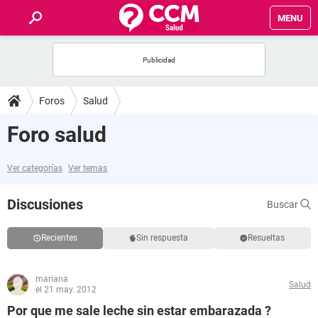
MENU
INICIO
FOROS
Foros
Salud
SALUD
Foro salud
FAMILIA
Ver categorías
Ver temas
NUTRICIÓN
Discusiones
Buscar
BIENESTAR
Recientes
Sin respuesta
Resueltas
SEXUALIDAD
mariana
Salud
el 21 may. 2012
GLOSARIO
Por que me sale leche sin estar embarazada ?