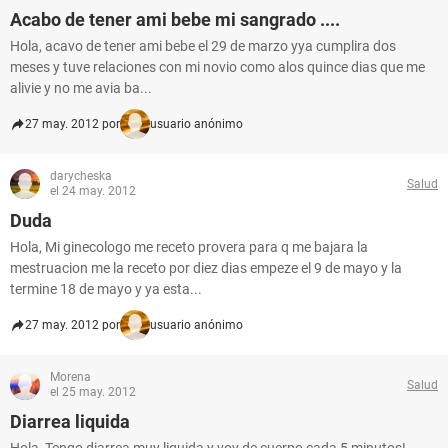
Acabo de tener ami bebe mi sangrado ....
Hola, acavo de tener ami bebe el 29 de marzo yya cumplira dos
meses y tuve relaciones con mi novio como alos quince dias que me
alivie y no me avia ba...
27 may. 2012 por
usuario anónimo
darycheska
Salud
el 24 may. 2012
Duda
Hola, Mi ginecologo me receto provera para q me bajara la
mestruacion me la receto por diez dias empeze el 9 de mayo y la
termine 18 de mayo y ya esta...
27 may. 2012 por
usuario anónimo
Morena
Salud
el 25 may. 2012
Diarrea liquida