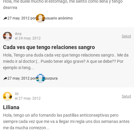
Hola, me duele mucho el estomago, me siento como llena y tengo
dearrea
27 may. 2012 por
usuario anónimo
Ana
Salud
el 24 may. 2012
Cada ves que tengo relaciones sangro
Hola, Tengo una duda cada vez que tengo relaciones sangro.. Me da
miedo ir al doctor:(.. Puedo tener algo grave? A que se debe?? Por
ejemplo si teng...
27 may. 2012 por
purpura
lili
Salud
el 27 may. 2012
Liliana
Hola, tengo un año tomando las pastillas anticonseptivas pero
siempre cada vez que me va a llegar mi regla uns dos semanas antes
me da mucha comezon...