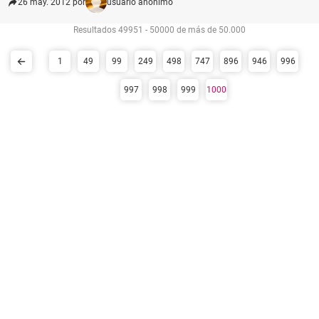
26 may. 2012 por
usuario anónimo
Resultados 49951 - 50000 de más de 50.000
1
49
99
249
498
747
896
946
996
997
998
999
1000