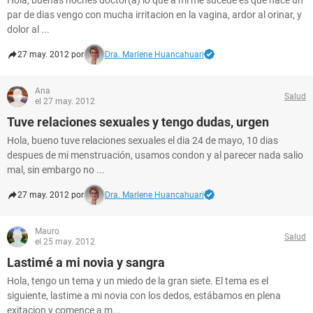
Hola, buenas noches doctor(a) lo que a mi me sucede es que hace un
par de dias vengo con mucha irritacion en la vagina, ardor al orinar, y
dolor al ...
27 may. 2012 por
Dra. Marlene Huancahuari
Ana
Salud
el 27 may. 2012
Tuve relaciones sexuales y tengo dudas, urgen
Hola, bueno tuve relaciones sexuales el dia 24 de mayo, 10 dias
despues de mi menstruación, usamos condon y al parecer nada salio
mal, sin embargo no ...
27 may. 2012 por
Dra. Marlene Huancahuari
Mauro
Salud
el 25 may. 2012
Lastimé a mi novia y sangra
Hola, tengo un tema y un miedo de la gran siete. El tema es el
siguiente, lastime a mi novia con los dedos, estábamos en plena
exitacion y comence a m...