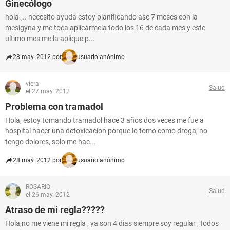
Ginecólogo
hola.,.. necesito ayuda estoy planificando ase 7 meses con la
mesigyna y me toca aplicármela todo los 16 de cada mes y este
ultimo mes me la aplique p...
28 may. 2012 por
usuario anónimo
viera
Salud
el 27 may. 2012
Problema con tramadol
Hola, estoy tomando tramadol hace 3 años dos veces me fue a
hospital hacer una detoxicacion porque lo tomo como droga, no
tengo dolores, solo me hac...
28 may. 2012 por
usuario anónimo
ROSARIO
Salud
el 26 may. 2012
Atraso de mi regla?????
Hola,no me viene mi regla , ya son 4 dias siempre soy regular , todos