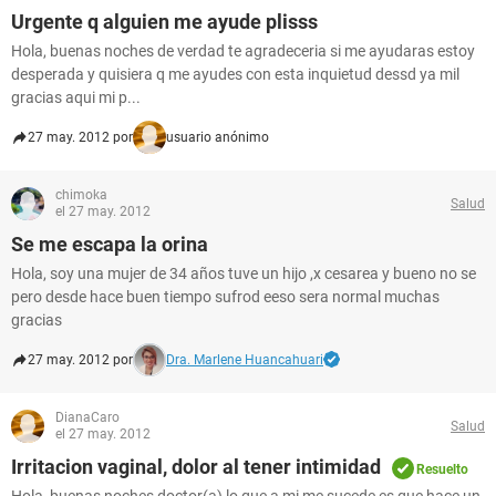
Urgente q alguien me ayude plisss
Hola, buenas noches de verdad te agradeceria si me ayudaras estoy
desperada y quisiera q me ayudes con esta inquietud dessd ya mil
gracias aqui mi p...
27 may. 2012 por
usuario anónimo
chimoka
Salud
el 27 may. 2012
Se me escapa la orina
Hola, soy una mujer de 34 años tuve un hijo ,x cesarea y bueno no se
pero desde hace buen tiempo sufrod eeso sera normal muchas
gracias
27 may. 2012 por
Dra. Marlene Huancahuari
DianaCaro
Salud
el 27 may. 2012
Irritacion vaginal, dolor al tener intimidad
Resuelto