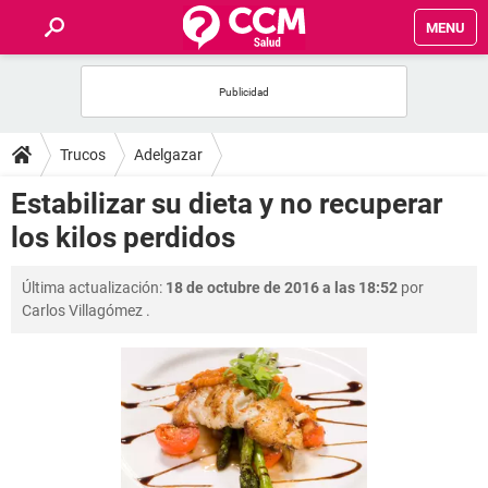
MENU
INICIO
FOROS
Trucos
Adelgazar
SALUD
Estabilizar su dieta y no recuperar
los kilos perdidos
FAMILIA
Última actualización:
18 de octubre de 2016 a las 18:52
por
NUTRICIÓN
Carlos Villagómez
.
BIENESTAR
SEXUALIDAD
GLOSARIO