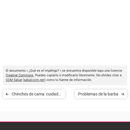
El documento « ¿Qué es el impétigo? » se encuentra disponible bajo una licencia
Creative Commons
. Puedes copiarlo o modificarlo libremente. No olvides citar a
CCM Salud
(
salud.ccm.net
) como tu fuente de información.
Chinches de cama: cuidado
Problemas de la barba
con el recrudecimiento