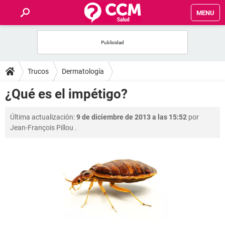
MENU
INICIO
FOROS
Trucos
Dermatología
SALUD
¿Qué es el impétigo?
FAMILIA
Última actualización:
9 de diciembre de 2013 a las 15:52
por
Jean-François Pillou
.
NUTRICIÓN
BIENESTAR
SEXUALIDAD
GLOSARIO