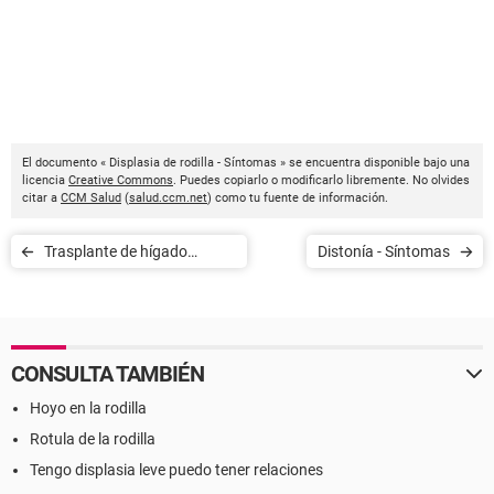
El documento « Displasia de rodilla - Síntomas » se encuentra disponible bajo una
licencia
Creative Commons
. Puedes copiarlo o modificarlo libremente. No olvides
citar a
CCM Salud
(
salud.ccm.net
) como tu fuente de información.
Trasplante de hígado
Distonía - Síntomas
(cirrosis) - Síntomas
CONSULTA TAMBIÉN
Hoyo en la rodilla
Rotula de la rodilla
Tengo displasia leve puedo tener relaciones