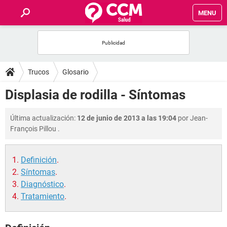
MENU
INICIO
FOROS
Trucos
Glosario
SALUD
Displasia de rodilla - Síntomas
FAMILIA
Última actualización:
12 de junio de 2013 a las 19:04
por
Jean-
François Pillou
.
NUTRICIÓN
Definición
.
BIENESTAR
Síntomas
.
Diagnóstico
.
SEXUALIDAD
Tratamiento
.
GLOSARIO