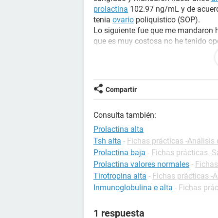
prolactina
102.97 ng/mL y de acuerdo
tenia
ovario
poliquistico (SOP).
Lo siguiente fue que me mandaron 
que es muy costosa no he tenido opo
después de mi ultima regla) tuve un 
vientre y he empezado a reglar com
muuuuuuyyyyyy regular a excepción
Compartir
Debido a que nunca lleve un tratamie
ahora estoy reglando, podría ser qu
Consulta también:
La verdad es que he estado pasando
Prolactina alta
dinero y ya no he vuelto al medico,
Tsh alta
-
Fichas prácticas -Análisis
estar un poco tranquila por el mome
Prolactina baja
-
Fichas prácticas -S
Prolactina valores normales
-
Fichas
Tirotropina alta
-
Fichas prácticas -A
Inmunoglobulina e alta
-
Fichas prác
1 respuesta