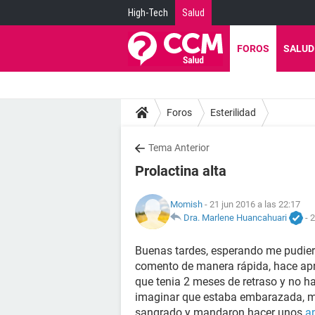
High-Tech
Salud
FOROS
SALUD
Foros
Esterilidad
Tema Anterior
Prolactina alta
Momish
- 21 jun 2016 a las 22:17
Dra. Marlene Huancahuari
-
2
Buenas tardes, esperando me pudier
comento de manera rápida, hace apr
que tenia 2 meses de retraso y no ha
imaginar que estaba embarazada, m
sangrado y mandaron hacer unos
a