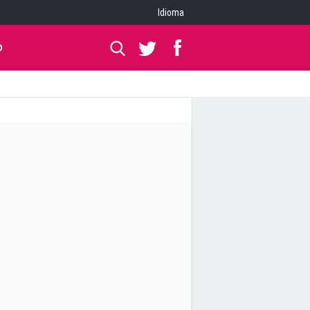
Idioma
O