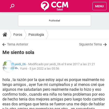
MENU
INICIO
FOROS
Foros
Psicología
SALUD
Tema Anterior
Siguiente Tema
Me siento sola
FAMILIA
yeidi_06
- Modificado por yeidi_06 el 9 ene 2017 a las 21:21
NUTRICIÓN
Yumi -
5 jun 2022 a las 05:56
hola , la razón por la que estoy aquí es porque realmente no
BIENESTAR
tengo amigos , ayer fue mi cumpleaños y al menos creí que
algunos me saludarían pero realmente nadie lo hizo y eso
SEXUALIDAD
confirmo todo , cuando era niña no tenia problemas por eso
de hecho tenia dos mejores amigas pero luego todo cambio
esas dos amigas que tenia se fueron una me dejo de hablar
GLOSARIO
y la otra amiga me reemplazo por otra . en secundaria