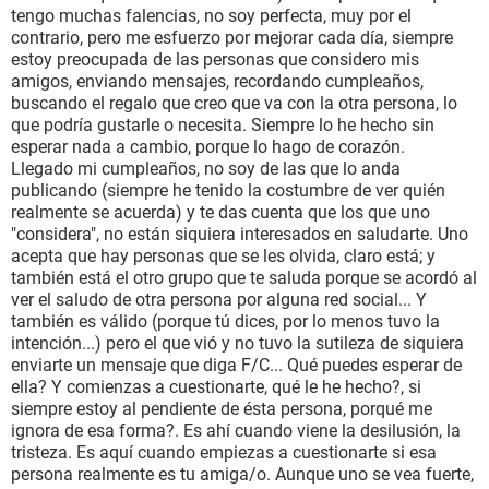
tengo muchas falencias, no soy perfecta, muy por el
contrario, pero me esfuerzo por mejorar cada día, siempre
estoy preocupada de las personas que considero mis
amigos, enviando mensajes, recordando cumpleaños,
buscando el regalo que creo que va con la otra persona, lo
que podría gustarle o necesita. Siempre lo he hecho sin
esperar nada a cambio, porque lo hago de corazón.
Llegado mi cumpleaños, no soy de las que lo anda
publicando (siempre he tenido la costumbre de ver quién
realmente se acuerda) y te das cuenta que los que uno
"considera", no están siquiera interesados en saludarte. Uno
acepta que hay personas que se les olvida, claro está; y
también está el otro grupo que te saluda porque se acordó al
ver el saludo de otra persona por alguna red social... Y
también es válido (porque tú dices, por lo menos tuvo la
intención...) pero el que vió y no tuvo la sutileza de siquiera
enviarte un mensaje que diga F/C... Qué puedes esperar de
ella? Y comienzas a cuestionarte, qué le he hecho?, si
siempre estoy al pendiente de ésta persona, porqué me
ignora de esa forma?. Es ahí cuando viene la desilusión, la
tristeza. Es aquí cuando empiezas a cuestionarte si esa
persona realmente es tu amiga/o. Aunque uno se vea fuerte,