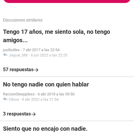
Discusiones similares
Tengo 17 años, me siento sola, no tengo
amigos...
justbutles
-
7 abr 2017 a las 22:54
Jaguar_MX
-
6 jun 2022 a las 22:25
57 respuestas
No tengo nadie con quien hablar
RacoonSleeppless
-
6 abr 2018 a las 09:50
Cilova
-
9 abr 2022 a las 21:54
3 respuestas
Siento que no encajo con nadie.