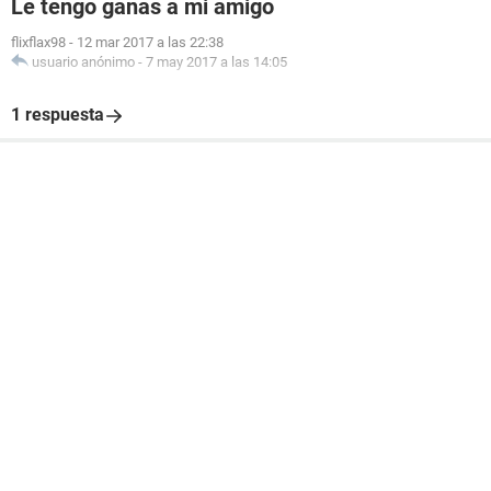
Le tengo ganas a mi amigo
flixflax98
-
12 mar 2017 a las 22:38
usuario anónimo
-
7 may 2017 a las 14:05
1 respuesta