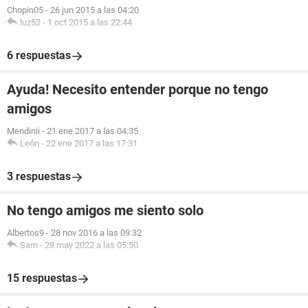
Chopin05
-
26 jun 2015 a las 04:20
luz52
-
1 oct 2015 a las 22:44
6 respuestas
Ayuda! Necesito entender porque no tengo
amigos
Mendinii
-
21 ene 2017 a las 04:35
León
-
22 ene 2017 a las 17:31
3 respuestas
No tengo amigos me siento solo
Albertos9
-
28 nov 2016 a las 09:32
Sam
-
28 may 2022 a las 05:50
15 respuestas