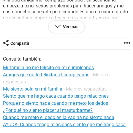
empeze a tener serios problemas para hacer amigos y me
costo mucho superarlo pero cuando estaba en cuarto grado
de secundaria empeze a tener mas amistad y ya no me
sentía tan sola pero cuando salí de secundaria y fui a la
Ver más
universidad realmente me choque ya que nadie quería ser mi
amiga , me deprimido por eso , pero a mediados del año
pasado(2016) me integraron a un pequeño grupo de chicas
Compartir
en la que compartimos tareas y creí que habia ganado
amigas pero me equivoque ahora que ya salimos de
Consulta también:
vacaciones ahora ni me hablan y lo que es peor ayer que fue
mi cumpleaños ni me saludaron por eso ni mis compañeron
Mi familia no me felicito en mi cumpleaños
de la universidad y mis ex compañeros de la secundaria con
Amigos que no te felicitan el cumpleaños
- Mejores
los que aun mantenía contacto , y ahora realmente me
respuestas
siento sola , mi familia me dice por que no salgo y la verdad
no es porque no quiera , es porque no tengo amigas con
Me siento sola en mi familia
- Mejores respuestas
quien salir ni platicar , yo no soy muy tímida , pero cuando
Siento que me hago caca cuando tengo relaciones
alguien necesita de mi yo siempre he ayudado y cuando se
Porque no siento nada cuando me meto los dedos
trata de mi nadue me quiere ayudar ni les interesa ayudarme
¿Por qué no siento placer al masturbarme?
ni siquiera a las que llegue a considerar amigas que eran
Cuando me meto el dedo en la vagina no siento nada
solo dos pero ni ellas me saludaron por mi cumpleaños y
eso me dolió mucho en realidad nadie me saludo por mi
AYUDA! Cuando tengo relaciones siento que me hago caca
cumpleaños hoy mas que nunca se que no tengo amigas .