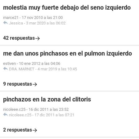
molestia muy fuerte debajo del seno izquierdo
marce21
-
17 nov 2010 a las 21:00
Jessica
-
3 mar 2020 a las 06:02
42 respuestas
me dan unos pinchasos en el pulmon izquierdo
estiven
-
10 ene 2012 a las 04:06
DRA. MARNET
-
4 mar 2019 a las 10:45
9 respuestas
pinchazos en la zona del clitoris
nicoleee.c25
-
16 dic 2011 a las 23:52
nicoleee.c25
-
17 dic 2011 a las 07:21
2 respuestas