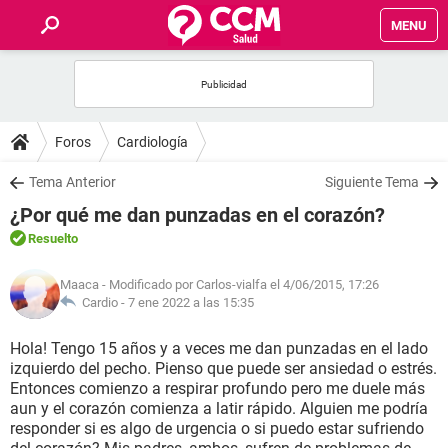
MENU
INICIO
FOROS
Foros
Cardiología
SALUD
Tema Anterior
Siguiente Tema
¿Por qué me dan punzadas en el corazón?
FAMILIA
Resuelto
NUTRICIÓN
Maaca
- Modificado por Carlos-vialfa el 4/06/2015, 17:26
Cardio -
7 ene 2022 a las 15:35
BIENESTAR
Hola! Tengo 15 años y a veces me dan punzadas en el lado
izquierdo del pecho. Pienso que puede ser ansiedad o estrés.
SEXUALIDAD
Entonces comienzo a respirar profundo pero me duele más
aun y el corazón comienza a latir rápido. Alguien me podría
responder si es algo de urgencia o si puedo estar sufriendo
GLOSARIO