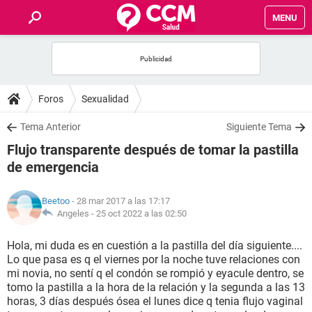
MENU
INICIO
FOROS
Foros
Sexualidad
SALUD
Tema Anterior
Siguiente Tema
Flujo transparente después de tomar la pastilla
FAMILIA
de emergencia
NUTRICIÓN
Beetoo
- 28 mar 2017 a las 17:17
Angeles -
25 oct 2022 a las 02:50
BIENESTAR
Hola, mi duda es en cuestión a la pastilla del día siguiente....
Lo que pasa es q el viernes por la noche tuve relaciones con
SEXUALIDAD
mi novia, no sentí q el condón se rompió y eyacule dentro, se
tomo la pastilla a la hora de la relación y la segunda a las 13
horas, 3 días después ósea el lunes dice q tenia flujo vaginal
GLOSARIO