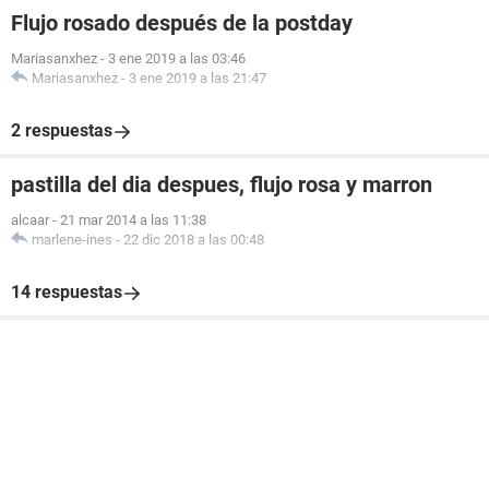
Flujo rosado después de la postday
Mariasanxhez
-
3 ene 2019 a las 03:46
Mariasanxhez
-
3 ene 2019 a las 21:47
2 respuestas
pastilla del dia despues, flujo rosa y marron
alcaar
-
21 mar 2014 a las 11:38
marlene-ines
-
22 dic 2018 a las 00:48
14 respuestas