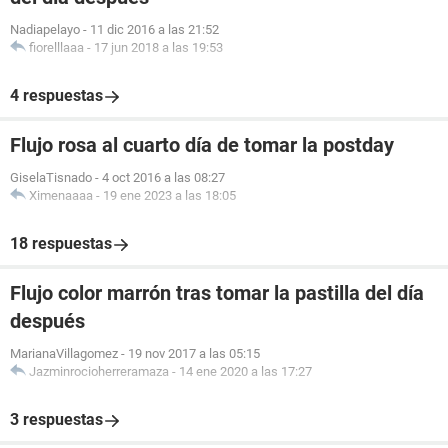
Nadiapelayo
-
11 dic 2016 a las 21:52
fiorelllaaa
-
17 jun 2018 a las 19:53
4 respuestas
Flujo rosa al cuarto día de tomar la postday
GiselaTisnado
-
4 oct 2016 a las 08:27
Ximenaaaa
-
19 ene 2023 a las 18:05
18 respuestas
Flujo color marrón tras tomar la pastilla del día
después
MarianaVillagomez
-
19 nov 2017 a las 05:15
Jazminrocioherreramaza
-
14 ene 2020 a las 17:27
3 respuestas