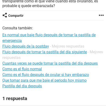
transparente como el que viene cuando esta ovulando, es
probable q quede embarazada?
Compartir
Consulta también:
Es normal que baje flujo después de tomar la pastilla de
emergencia
Flujo después de la postday
- Mejores respuestas
Flujo después de tomar la pastilla del día siguiente
- Mejores
respuestas
Cuantas veces se puede tomar la pastilla del dia despues
Como es el flujo normal
Como es el flujo después de ovular si hay embarazo
Que tomar para que me baje el periodo hoy mismo
Pastilla del dia después
1 respuesta