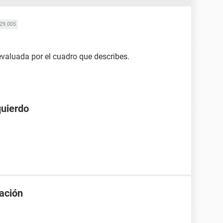
29.005
evaluada por el cuadro que describes.
quierdo
uación