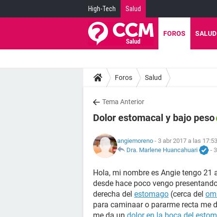
High-Tech
Salud
FOROS
SALUD
Foros
Salud
Tema Anterior
Dolor estomacal y bajo peso
angiemoreno
- 3 abr 2017 a las 17:5
Dra. Marlene Huancahuari
-
3
Hola, mi nombre es Angie tengo 21 
desde hace poco vengo presentando u
derecha del
estomago
(cerca del
om
para caminaar o pararme recta me 
me da un
dolor en la boca del esto