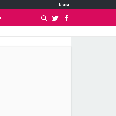
Idioma
O