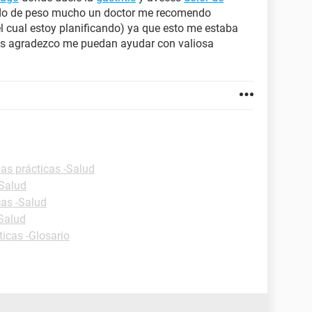
ndo de peso mucho un doctor me recomendo
l cual estoy planificando) ya que esto me estaba
es agradezco me puedan ayudar con valiosa
as prácticas -Salud
-Salud
cas -Salud
-Salud
ticas -Glosario