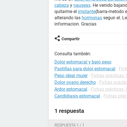
cabeza
y
nauseas
. He venido baja
quitarme el
implante
(barra-metodo e
alterando las
hormonas
segun el. L
informacion. Gracias
Compartir
Consulta también:
Dolor estomacal y bajo peso
Pastillas para dolor estomacal
-
Fich
Peso ideal mujer
-
Fichas prácticas 
Dolor ovario derecho
-
Fichas prácti
Ardor estomacal
-
Fichas prácticas 
Candidiasis estomacal
-
Fichas prác
1 respuesta
RESPUESTA 1 / 1