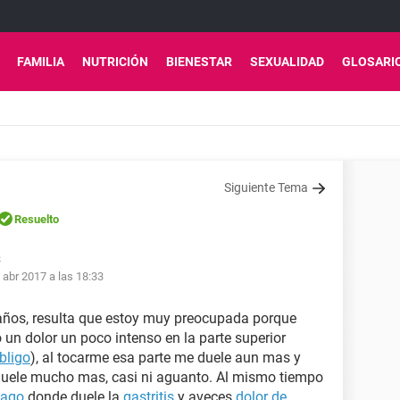
FAMILIA
NUTRICIÓN
BIENESTAR
SEXUALIDAD
GLOSARI
Siguiente Tema
Resuelto
3
 abr 2017 a las 18:33
años, resulta que estoy muy preocupada porque
n dolor un poco intenso en la parte superior
bligo
), al tocarme esa parte me duele aun mas y
duele mucho mas, casi ni aguanto. Al mismo tiempo
mago
donde duele la
gastritis
y aveces
dolor de