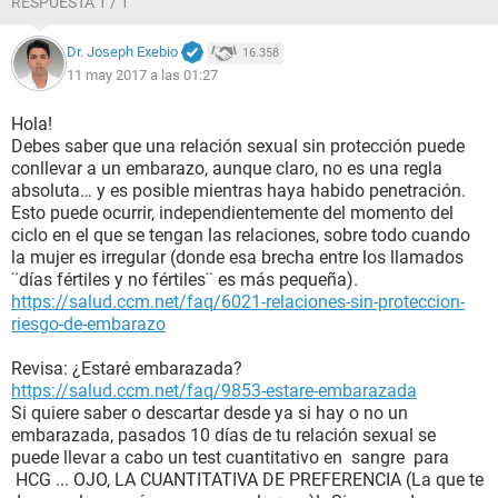
RESPUESTA 1 / 1
Dr. Joseph Exebio
16.358
11 may 2017 a las 01:27
Hola!
Debes saber que una relación sexual sin protección puede
conllevar a un embarazo, aunque claro, no es una regla
absoluta… y es posible mientras haya habido penetración.
Esto puede ocurrir, independientemente del momento del
ciclo en el que se tengan las relaciones, sobre todo cuando
la mujer es irregular (donde esa brecha entre los llamados
¨días fértiles y no fértiles¨ es más pequeña).
https://salud.ccm.net/faq/6021-relaciones-sin-proteccion-
riesgo-de-embarazo
Revisa: ¿Estaré embarazada?
https://salud.ccm.net/faq/9853-estare-embarazada
Si quiere saber o descartar desde ya si hay o no un
embarazada, pasados 10 días de tu relación sexual se
puede llevar a cabo un test cuantitativo en sangre para
HCG ... OJO, LA CUANTITATIVA DE PREFERENCIA (La que te