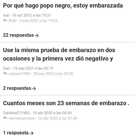
Por qué hago popo negro, estoy embarazada
isai
-
16 oct 2012 a las 19:21
Ruth
-
3 ene 2022 a las 13:23
22 respuestas
Use la misma prueba de embarazo en dos
ocasiones y la primera vez dió negativo y
Dan
-
13 sep 2021 a las 02:19
marsan1990
-
28 sep 2023 a las 09:26
2 respuestas
Cuantos meses son 23 semanas de embarazo .
Carolina271992
-
10 abr 2020 a las 00:43
Hermanamayor
-
10 abr 2020 a las 01:44
1 respuesta