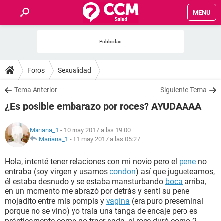
MENU
INICIO
FOROS
Foros
Sexualidad
SALUD
Tema Anterior
Siguiente Tema
¿Es posible embarazo por roces? AYUDAAAA
FAMILIA
Mariana_1
- 10 may 2017 a las 19:00
NUTRICIÓN
Mariana_1
-
11 may 2017 a las 05:27
Hola, intenté tener relaciones con mi novio pero el
pene
no
BIENESTAR
entraba (soy virgen y usamos
condon
) así que jugueteamos,
él estaba desnudo y se estaba mansturbando
boca
arriba,
SEXUALIDAD
en un momento me abrazó por detrás y sentí su pene
mojadito entre mis pompis y
vagina
(era puro preseminal
porque no se vino) yo traía una tanga de encaje pero es
GLOSARIO
prácticamente como no traer nada, el roce duró como 2