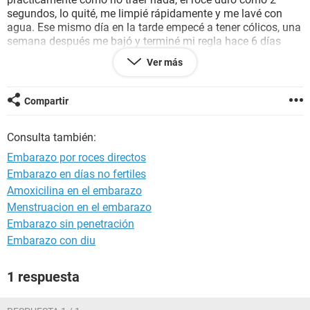
segundos, lo quité, me limpié rápidamente y me lavé con
agua. Ese mismo día en la tarde empecé a tener cólicos, una
semana después me bajó y terminé mi regla hace 6 días
(prácticamente tiene aprox 2 semana el jugueteo) pero he
Ver más
tenido
nauseas
,
mareos
,
dolores de cabeza
y ascos,
entonces mi pregunta es si pude quedar embarazada al
intentar meter el pene aunque trajera condon o cuando me
Compartir
abrazó pero jamás entró ni se vino, era solamente
preseminal, por favor URGE y gracias.
Consulta también:
Embarazo por roces directos
Embarazo en días no fertiles
Amoxicilina en el embarazo
Menstruacion en el embarazo
Embarazo sin penetración
Embarazo con diu
1 respuesta