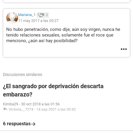
Mariana_1
2
11 may 2017 a las 05:27
No hubo penetración, como dije, aún soy virgen, nunca he
tenido relaciones sexuales, solamente fue el roce que
menciono, ¿aún así hay posibilidad?
Discusiones similares
¿El sangrado por deprivación descarta
embarazo?
KimSa29
-
30 oct 2018 a las 01:56
Victoria__7274
-
14 sep 2021 a las 00:42
6 respuestas