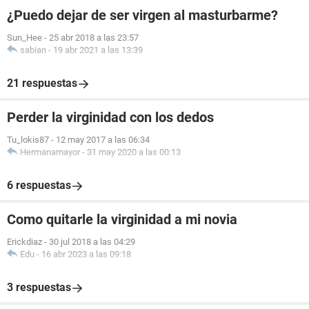
¿Puedo dejar de ser virgen al masturbarme?
Sun_Hee
-
25 abr 2018 a las 23:57
sabian
-
19 abr 2021 a las 13:39
21 respuestas
Perder la virginidad con los dedos
Tu_lokis87
-
12 may 2017 a las 06:34
Hermanamayor
-
31 may 2020 a las 00:13
6 respuestas
Como quitarle la virginidad a mi novia
Erickdiaz
-
30 jul 2018 a las 04:29
Edu
-
16 abr 2023 a las 09:18
3 respuestas