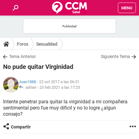
MENU
INICIO
FOROS
Foros
Sexualidad
SALUD
Tema Anterior
Siguiente Tema
No pude quitar Virginidad
FAMILIA
Juan1888
- 22 oct 2017 a las 06:31
NUTRICIÓN
adrian -
23 feb 2021 a las 17:25
Intente penetrar para quitar la virginidad a mi compañera
BIENESTAR
sentimental pero fue muy dificil y no lo logre ¿algun
consejo?
SEXUALIDAD
Compartir
GLOSARIO